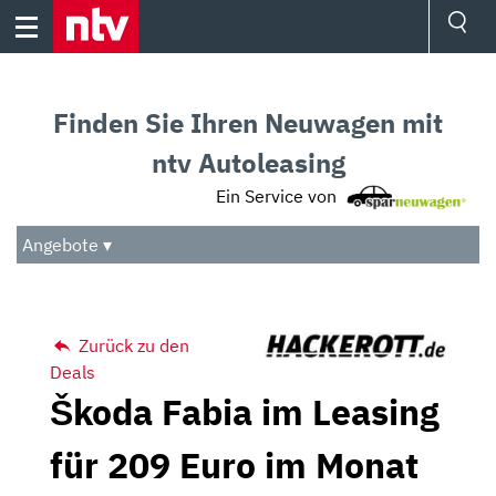
Skip
to
content
Ressorts
Sport
Finden Sie Ihren Neuwagen mit
Börse
Wetter
ntv Autoleasing
TV
Ein Service von
Video
Audio
Angebote ▾
Das Beste
Zurück zu den
Deals
Škoda Fabia im Leasing
für 209 Euro im Monat