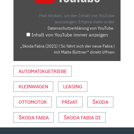
(2021)
|
SO
Hier klicken, um den Inhalt von YouTube
FÄHRT
anzuzeigen.
Erfahre mehr in der
Datenschutzerklärung von YouTube
.
SICH
Inhalt von YouTube immer anzeigen
DER
NEUE
„Skoda Fabia (2021) | So fährt sich der neue Fabia |
FABIA
mit Malte Büttner“ direkt öffnen
|
MIT
AUTOMATIKGETRIEBE
MALTE
BÜTTNER“
VON
KLEINWAGEN
LEASING
YOUTUBE
ANZEIGEN
OTTOMOTOR
PRIVAT
ŠKODA
ŠKODA FABIA
ŠKODA FABIA III