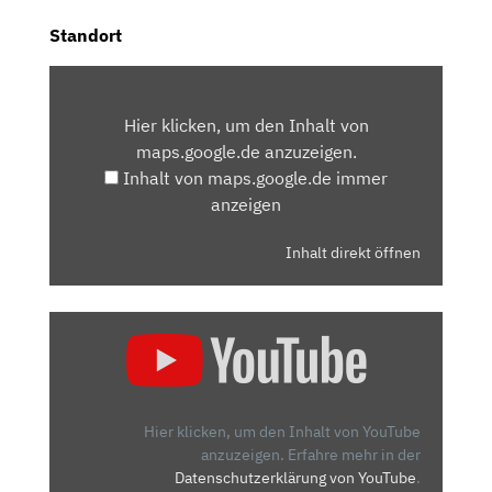
Standort
INHALT
VON
Hier klicken, um den Inhalt von
MAPS.GOOGLE.DE
maps.google.de anzuzeigen.
ANZEIGEN
Inhalt von maps.google.de immer
anzeigen
Inhalt direkt öffnen
„SKODA
FABIA
(2021)
|
SO
Hier klicken, um den Inhalt von YouTube
FÄHRT
anzuzeigen.
Erfahre mehr in der
Datenschutzerklärung von YouTube
.
SICH