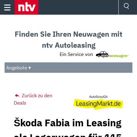
Skip
to
content
Ressorts
Sport
Finden Sie Ihren Neuwagen mit
Börse
Wetter
ntv Autoleasing
TV
Ein Service von
Video
Audio
Angebote ▾
Das Beste
Zurück zu den
Deals
Škoda Fabia im Leasing