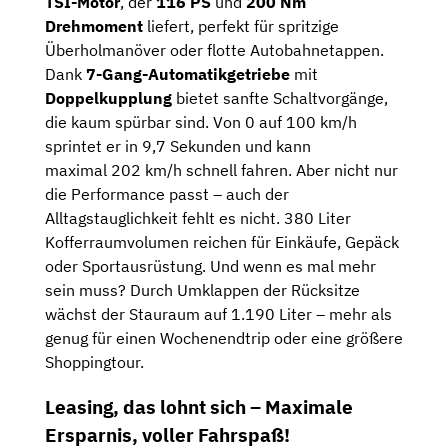
TSI-Motor
, der
116 PS
und
200 Nm
Drehmoment
liefert, ​​perfekt für spritzige
Überholmanöver oder flotte Autobahnetappen.
Dank
7-Gang-Automatikgetriebe
mit
Doppelkupplung
bietet sanfte Schaltvorgänge,
die kaum spürbar sind. Von 0 auf 100 km/h
sprintet er in 9,7 Sekunden und kann
maximal 202 km/h schnell fahren. Aber nicht nur
die Performance passt – auch der
Alltagstauglichkeit fehlt es nicht. 380 Liter
Kofferraumvolumen reichen für Einkäufe, Gepäck
oder Sportausrüstung. Und wenn es mal mehr
sein muss? Durch Umklappen der Rücksitze
wächst der Stauraum auf 1.190 Liter – mehr als
genug für einen Wochenendtrip oder eine größere
Shoppingtour.
Leasing, das lohnt sich – Maximale
Ersparnis, voller Fahrspaß!