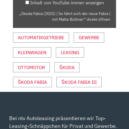
Inhalt von YouTube immer anzeigen
DER
NEUE
„Skoda Fabia (2021) | So fährt sich der neue Fabia |
FABIA
mit Malte Büttner“ direkt öffnen
|
MIT
AUTOMATIKGETRIEBE
GEWERBE
MALTE
BÜTTNER“
VON
KLEINWAGEN
LEASING
YOUTUBE
ANZEIGEN
OTTOMOTOR
ŠKODA
ŠKODA FABIA
ŠKODA FABIA III
Bei ntv Autoleasing präsentieren wir Top-
Leasing-Schnäppchen für Privat und Gewerbe.