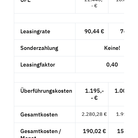
- €
Leasingrate
90,44 €
76,-- €
Sonderzahlung
Keine!
Leasingfaktor
0,40
Überführungskosten
1.195,-
1.004,20
- €
Gesamtkosten
2.280,28 €
1.916,20
Gesamtkosten /
190,02 €
159,68 