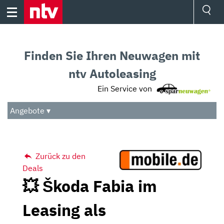
Skip
to
content
Ressorts
Sport
Finden Sie Ihren Neuwagen mit
Börse
Wetter
ntv Autoleasing
TV
Ein Service von
Video
Audio
Angebote ▾
Das Beste
Zurück zu den
Deals
💥 Škoda Fabia im
Leasing als