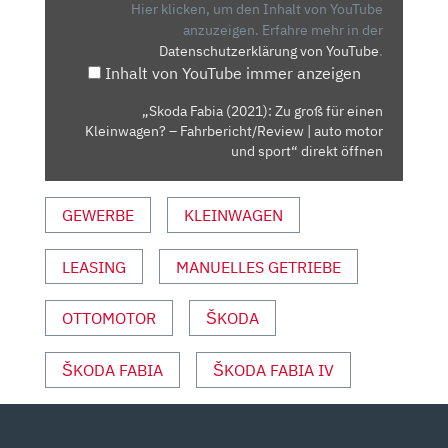
GROSS F
Hier klicken, um den Inhalt von YouTube
ÜR E
anzuzeigen.
Erfahre mehr in der
Datenschutzerklärung von YouTube
.
INEN K
Inhalt von YouTube immer anzeigen
LEINWAGEN? –
F
„Skoda Fabia (2021): Zu groß für einen
AHRBERICHT/REVIEW |
Kleinwagen? – Fahrbericht/Review | auto motor
A
und sport“ direkt öffnen
UTO M
OTOR U
GEWERBE
KLEINWAGEN
ND S
PORT“ V
LEASING
MANUELLES GETRIEBE
ON Y
OUTUBE A
NZEIGEN
OTTOMOTOR
ŠKODA
ŠKODA FABIA
ŠKODA FABIA IV