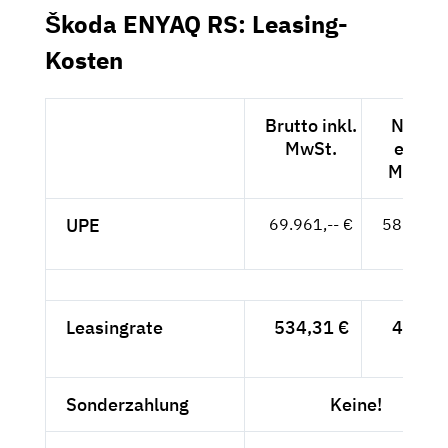
Škoda ENYAQ RS: Leasing-
Kosten
Brutto inkl.
Netto
MwSt.
exkl.
MwSt.
UPE
69.961,-- €
58.791,-
- €
Leasingrate
534,31 €
449,-
- €
Sonderzahlung
Keine!