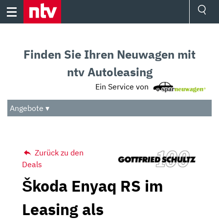
Skip
to
content
Ressorts
Sport
Finden Sie Ihren Neuwagen mit
Börse
Wetter
ntv Autoleasing
TV
Ein Service von
Video
Audio
Angebote ▾
Das Beste
Zurück zu den
Deals
Škoda Enyaq RS im
Leasing als