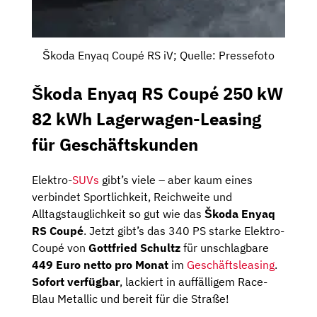
Škoda Enyaq Coupé RS iV; Quelle: Pressefoto
Škoda Enyaq RS Coupé 250 kW
82 kWh Lagerwagen-Leasing
für Geschäftskunden
Elektro-
SUVs
gibt’s viele – aber kaum eines
verbindet Sportlichkeit, Reichweite und
Alltagstauglichkeit so gut wie das
Škoda Enyaq
RS Coupé
. Jetzt gibt’s das 340 PS starke Elektro-
Coupé von
Gottfried Schultz
für unschlagbare
449 Euro netto pro Monat
im
Geschäftsleasing
.
Sofort verfügbar
, lackiert in auffälligem Race-
Blau Metallic und bereit für die Straße!