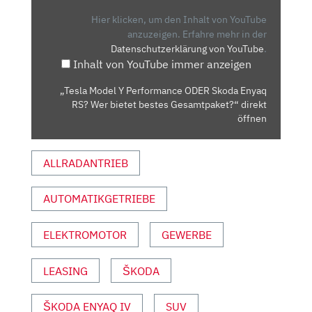
PERFORMANCE
ODER
Hier klicken, um den Inhalt von YouTube
SKODA
anzuzeigen.
Erfahre mehr in der
Datenschutzerklärung von YouTube
.
ENYAQ
Inhalt von YouTube immer anzeigen
RS?
WER
„Tesla Model Y Performance ODER Skoda Enyaq
BIETET
RS? Wer bietet bestes Gesamtpaket?“ direkt
BESTES
öffnen
GESAMTPAKET?“
VON
ALLRADANTRIEB
YOUTUBE
ANZEIGEN
AUTOMATIKGETRIEBE
ELEKTROMOTOR
GEWERBE
LEASING
ŠKODA
ŠKODA ENYAQ IV
SUV