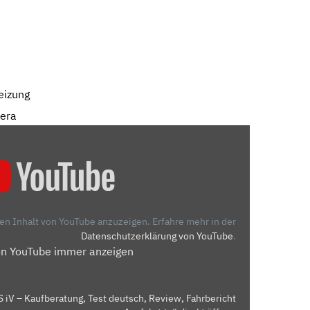
eizung
mera
den Inhalt von YouTube anzuzeigen.
Erfahre mehr in der
Datenschutzerklärung von YouTube
.
on YouTube immer anzeigen
iV – Kaufberatung, Test deutsch, Review, Fahrbericht