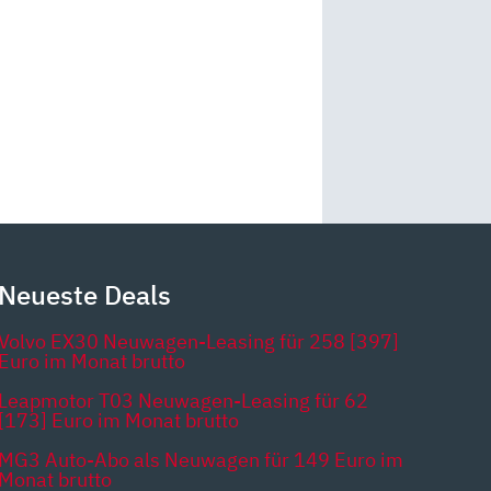
Neueste Deals
Volvo EX30 Neuwagen-Leasing für 258 [397]
Euro im Monat brutto
Leapmotor T03 Neuwagen-Leasing für 62
[173] Euro im Monat brutto
MG3 Auto-Abo als Neuwagen für 149 Euro im
Monat brutto