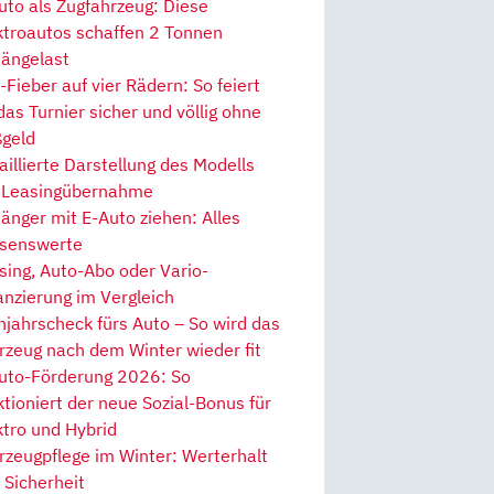
uto als Zugfahrzeug: Diese
ktroautos schaffen 2 Tonnen
ängelast
Fieber auf vier Rädern: So feiert
 das Turnier sicher und völlig ohne
geld
aillierte Darstellung des Modells
 Leasingübernahme
änger mit E-Auto ziehen: Alles
senswerte
sing, Auto-Abo oder Vario-
anzierung im Vergleich
hjahrscheck fürs Auto – So wird das
rzeug nach dem Winter wieder fit
uto-Förderung 2026: So
ktioniert der neue Sozial-Bonus für
ktro und Hybrid
rzeugpflege im Winter: Werterhalt
 Sicherheit