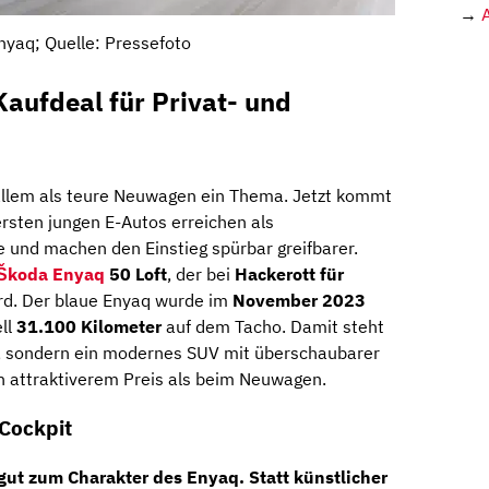
→
yaq; Quelle: Pressefoto
aufdeal für Privat- und
allem als teure Neuwagen ein Thema. Jetzt kommt
rsten jungen E-Autos erreichen als
 und machen den Einstieg spürbar greifbarer.
Škoda Enyaq
50 Loft
, der bei
Hackerott für
d. Der blaue Enyaq wurde im
November 2023
ll
31.100 Kilometer
auf dem Tacho. Damit steht
nt, sondern ein modernes SUV mit überschaubarer
ich attraktiverem Preis als beim Neuwagen.
 Cockpit
gut zum Charakter des Enyaq. Statt künstlicher