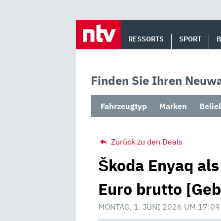
Skip
to
RESSORTS
SPORT
content
Finden Sie Ihren Neuwa
Fahrzeugtyp
Marken
Belie
Zurück zu den Deals
Škoda Enyaq als
Euro brutto [Ge
MONTAG, 1. JUNI 2026 UM 17:09