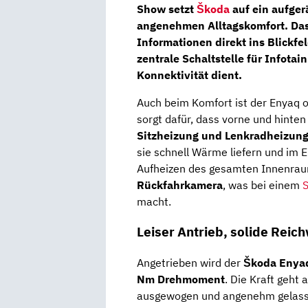
Show setzt
Škoda
auf ein aufger
angenehmen Alltagskomfort. Da
Informationen direkt ins Blickf
zentrale Schaltstelle für Infota
Konnektivität dient.
Auch beim Komfort ist der Enyaq or
sorgt dafür, dass vorne und hint
Sitzheizung und Lenkradheizun
sie schnell Wärme liefern und im E
Aufheizen des gesamten Innenrau
Rückfahrkamera
, was bei einem
macht.
Leiser Antrieb, solide Reic
Angetrieben wird der
Škoda Enya
Nm Drehmoment
. Die Kraft geht
ausgewogen und angenehm gelassen 