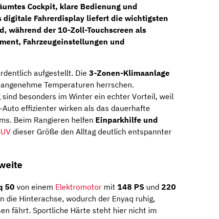
äumtes Cockpit, klare Bedienung und
s
digitale Fahrerdisplay
liefert die wichtigsten
eld, während der
10-Zoll-Touchscreen
als
inment, Fahrzeugeinstellungen und
dentlich aufgestellt. Die
3-Zonen-Klimaanlage
en angenehme Temperaturen herrschen.
g
sind besonders im Winter ein echter Vorteil, weil
-Auto effizienter wirken als das dauerhafte
ms. Beim Rangieren helfen
Einparkhilfe und
SUV
dieser Größe den Alltag deutlich entspannter
hweite
q 50
von einem
Elektromotor
mit
148 PS
und
220
 an die Hinterachse, wodurch der Enyaq ruhig,
fährt. Sportliche Härte steht hier nicht im