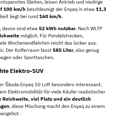
ntspanntes Gleiten, leisen Antrieb und niedrige
uf 100 km/h
beschleunigt der Enyaq in etwa
11,3
keit liegt bei rund
160 km/h
.
, davon sind etwa
52 kWh nutzbar
. Nach WLTP
ichweite
möglich. Für Pendelstrecken,
iele Wochenendfahrten reicht das locker aus.
ls: Der Kofferraum fasst
585 Liter
, also genug
wagen oder Sporttaschen.
chte Elektro-SUV
er Škoda Enyaq 50 Loft besonders interessant,
dem Elektromobilität für viele Käufer realistischer
Reichweite, viel Platz und ein deutlich
agen
, diese Mischung macht den Enyaq zu einem
angebot.