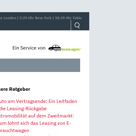
hr London | 5:29 Uhr New York | 18:29 Uhr Tokio
Ein Service von
ere Ratgeber
uto am Vertragsende: Ein Leitfaden
 die Leasing-Rückgabe
ktromobilität auf dem Zweitmarkt:
um lohnt sich das Leasing von E-
rauchtwagen