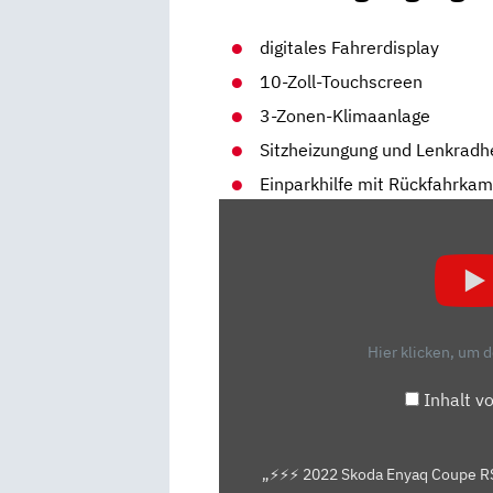
digitales Fahrerdisplay
10-Zoll-Touchscreen
3-Zonen-Klimaanlage
Sitzheizungung und Lenkradh
Einparkhilfe mit Rückfahrka
„⚡⚡⚡
2022
SKODA
ENYAQ
COUPE
RS
Hier klicken, um 
IV
–
Inhalt v
KAUFBERATUNG,
TEST
DEUTSCH,
„⚡⚡⚡ 2022 Skoda Enyaq Coupe RS 