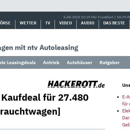
6.08.2026 11:29 Uhr Frankfurt | 10:29 U
BÖRSE
WETTER
TV
VIDEO
AUDIO
DAS BESTE
gen mit ntv Autoleasing
bte Leasingdeals
Antrieb
Autohäuser
Ratgeber
Uns
 Kaufdeal für 27.480
E-A
für
brauchtwagen]
Ele
Dar
Geb