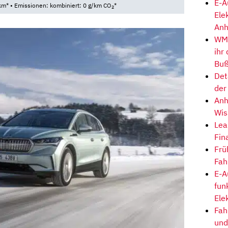
E-A
km* • Emissionen: kombiniert: 0 g/km CO
*
2
Ele
Anh
WM-
ihr
Buß
Det
der
Anh
Wis
Lea
Fin
Frü
Fah
E-A
fun
Ele
Fah
und