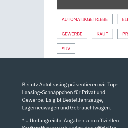
REVIEW,
FAHRBERICHT
AUSFAHRT.TV“
AUTOMATIKGETRIEBE
EL
VON
YOUTUBE
GEWERBE
KAUF
PR
ANZEIGEN
SUV
Bei ntv Autoleasing präsentieren wir Top-
Leasing-Schnäppchen für Privat und
Gewerbe. Es gibt Bestellfahrzeuge,
Lagerneuwagen und Gebrauchtwagen.
* = Umfangreiche Angaben zum offiziellen