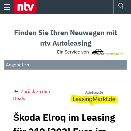
Skip
to
content
Ressorts
Sport
Finden Sie Ihren Neuwagen mit
Börse
Wetter
ntv Autoleasing
TV
Ein Service von
Video
Audio
Angebote ▾
Das Beste
Zurück zu den
Deals
Škoda Elroq im Leasing