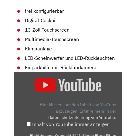
frei konfigurierbar
Digital-Cockpit
13-Zoll Touchscreen
Multimedia-Touchscreen
Klimaanlage
LED-Scheinwerfer und LED-Rückleuchten
Einparkhilfe mit Rückfahrkamera
„ELEKTRISCHES
KOMPAKT
SUV:
SKODA
ELROQ
Hier klicken, um den Inhalt von YouTube
85
anzuzeigen.
Erfahre mehr in der
Datenschutzerklärung von YouTube
.
IM
Inhalt von YouTube immer anzeigen
FAHRBERICHT
|
„Elektrisches Kompakt SUV: Skoda Elroq 85 im