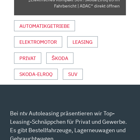
ADAC“
Fahrbericht | ADAC“ direkt öffnen
VON
YOUTUBE
AUTOMATIKGETRIEBE
ANZEIGEN
ELEKTROMOTOR
LEASING
PRIVAT
ŠKODA
SKODA-ELROQ
SUV
Bei ntv Autoleasing präsentieren wir Top-
Leasing-Schnäppchen für Privat und Gewerbe.
Es gibt Bestellfahrzeuge, Lagerneuwagen und
Gebrauchtwagen.