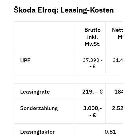
Škoda Elroq: Leasing-Kosten
Brutto
Netto exk
inkl.
MwSt.
MwSt.
UPE
37.390,-
31.420,-- 
- €
Leasingrate
219,-- €
184,03 
Sonderzahlung
3.000,-
2.521,01 
- €
Leasingfaktor
0,81