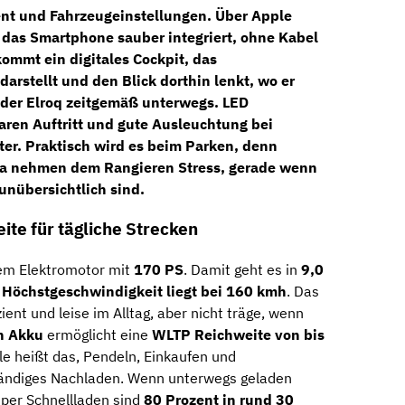
ent und Fahrzeugeinstellungen. Über
Apple
 das Smartphone sauber integriert, ohne Kabel
kommt ein
digitales Cockpit
, das
darstellt und den Blick dorthin lenkt, wo er
t der Elroq zeitgemäß unterwegs.
LED
aren Auftritt und gute Ausleuchtung bei
er. Praktisch wird es beim Parken, denn
a
nehmen dem Rangieren Stress, gerade wenn
nübersichtlich sind.
te für tägliche Strecken
em Elektromotor mit
170 PS
. Damit geht es in
9,0
e
Höchstgeschwindigkeit liegt bei 160 kmh
. Das
zient und leise im Alltag, aber nicht träge, wenn
h Akku
ermöglicht eine
WLTP Reichweite von bis
file heißt das, Pendeln, Einkaufen und
ändiges Nachladen. Wenn unterwegs geladen
 per Schnellladen sind
80 Prozent in rund 30