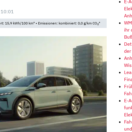
E-A
Ele
 10:01
Anh
WM-
t: 15,9 kWh/100 km* • Emissionen: kombiniert: 0,0 g/km CO
*
2
ihr
Buß
Det
der
Anh
Wis
Lea
Fin
Frü
Fah
E-A
fun
Ele
Fah
und