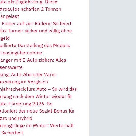
uto als Zugfahrzeug: Diese
ktroautos schaffen 2 Tonnen
ängelast
Fieber auf vier Rädern: So feiert
 das Turnier sicher und völlig ohne
geld
aillierte Darstellung des Modells
 Leasingübernahme
änger mit E-Auto ziehen: Alles
senswerte
sing, Auto-Abo oder Vario-
anzierung im Vergleich
hjahrscheck fürs Auto – So wird das
rzeug nach dem Winter wieder fit
uto-Förderung 2026: So
ktioniert der neue Sozial-Bonus für
ktro und Hybrid
rzeugpflege im Winter: Werterhalt
 Sicherheit