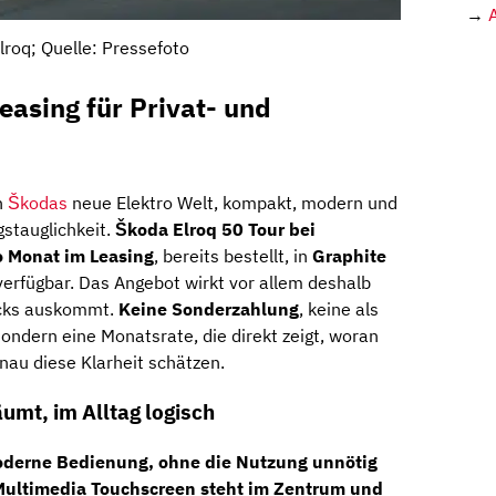
→
lroq; Quelle: Pressefoto
easing für Privat- und
in
Škodas
neue Elektro Welt, kompakt, modern und
gstauglichkeit.
Škoda Elroq 50 Tour bei
o Monat im Leasing
, bereits bestellt, in
Graphite
erfügbar. Das Angebot wirkt vor allem deshalb
icks auskommt.
Keine Sonderzahlung
, keine als
ondern eine Monatsrate, die direkt zeigt, woran
nau diese Klarheit schätzen.
umt, im Alltag logisch
moderne Bedienung, ohne die Nutzung unnötig
Multimedia Touchscreen
steht im Zentrum und