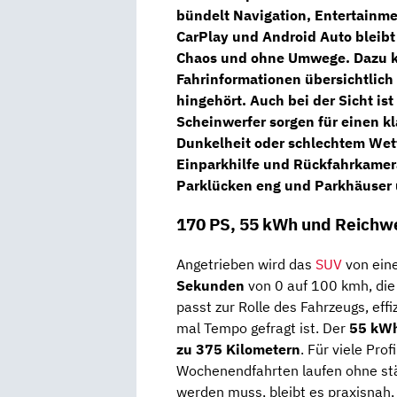
bündelt Navigation, Entertainm
CarPlay und Android Auto
bleibt
Chaos und ohne Umwege. Dazu 
Fahrinformationen übersichtlich 
hingehört. Auch bei der Sicht is
Scheinwerfer
sorgen für einen kl
Dunkelheit oder schlechtem Wett
Einparkhilfe und Rückfahrkamer
Parklücken eng und Parkhäuser u
170 PS, 55 kWh und Reichwei
Angetrieben wird das
SUV
von ein
Sekunden
von 0 auf 100 kmh, di
passt zur Rolle des Fahrzeugs, effi
mal Tempo gefragt ist. Der
55 kW
zu 375 Kilometern
. Für viele Pro
Wochenendfahrten laufen ohne st
werden muss, bleibt es praxisnah,