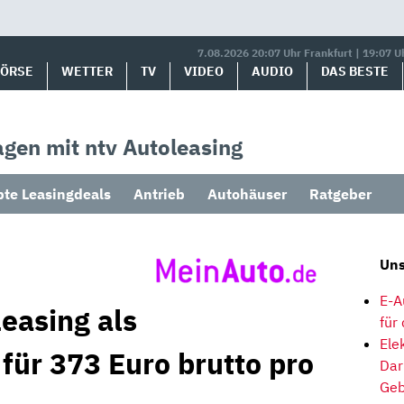
7.08.2026 20:07 Uhr Frankfurt | 19:07 U
BÖRSE
WETTER
TV
VIDEO
AUDIO
DAS BESTE
gen mit ntv Autoleasing
bte Leasingdeals
Antrieb
Autohäuser
Ratgeber
Uns
E-A
easing als
für
Ele
für 373 Euro brutto pro
Dar
Geb