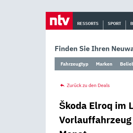
Skip
to
RESSORTS
SPORT
content
Finden Sie Ihren Neuwa
Fahrzeugtyp
Marken
Belie
Zurück zu den Deals
Škoda Elroq im L
Vorlauffahrzeug 