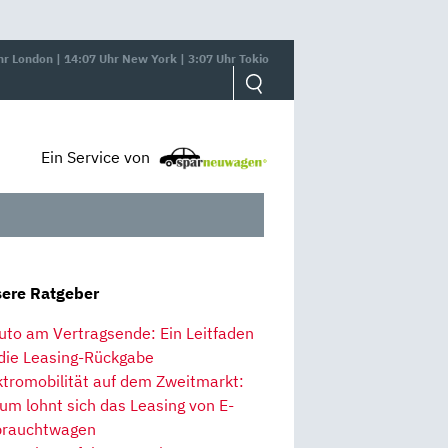
hr London | 14:07 Uhr New York | 3:07 Uhr Tokio
Ein Service von
ere Ratgeber
uto am Vertragsende: Ein Leitfaden
 die Leasing-Rückgabe
ktromobilität auf dem Zweitmarkt:
um lohnt sich das Leasing von E-
rauchtwagen