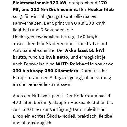
Elektromotor mit 125 kW
, entsprechend
170
PS, und 310 Nm Drehmoment
. Der
Heckantrieb
sorgt für ein ruhiges, gut kontrollierbares
Fahrverhalten. Der Sprint von 0 auf 100 km/h
liegt bei rund 9 Sekunden, die
Höchstgeschwindigkeit beträgt 160 km/h,
ausreichend für Stadtverkehr, Landstraße und
Autobahnabschnitte. Der
Akku fasst 55 kWh
brutto
, rund
52 kWh netto
, und ermöglicht je
nach Fahrweise eine
WLTP-Reichweite
von etwa
350 bis knapp 380 Kilometern
. Damit ist der
Elroq klar auf den Alltag ausgelegt, ohne ständig
an die Ladesäule zu müssen.
Auch der Nutzwert passt. Der Kofferraum bietet
470 Liter, bei umgeklappter Rückbank stehen bis
zu 1.580 Liter zur Verfügung. Damit bleibt der
Elroq ein echtes Škoda-Modell, praktisch, flexibel
und alltagstauglich.