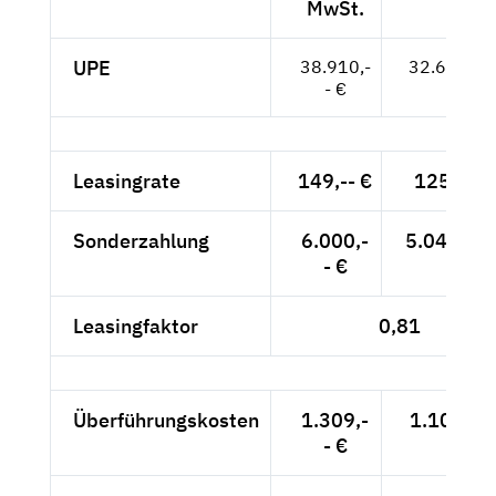
MwSt.
UPE
38.910,-
32.697,-- 
- €
Leasingrate
149,-- €
125,21 
Sonderzahlung
6.000,-
5.042,02 
- €
Leasingfaktor
0,81
Überführungskosten
1.309,-
1.100,-- 
- €