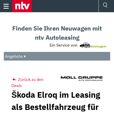
Skip
to
content
Ressorts
Sport
Finden Sie Ihren Neuwagen mit
Börse
Wetter
ntv Autoleasing
TV
Ein Service von
Video
Audio
Angebote ▾
Das Beste
Zurück zu den
Deals
Škoda Elroq im Leasing
als Bestellfahrzeug für