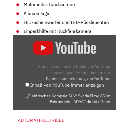
Multimedia-Touchscreen
Klimaanlage
LED-Scheinwerfer und LED-Rückleuchten
Einparkhilfe mit Rückfahrkamera
„ELEKTRISCHES
KOMPAKT
SUV:
SKODA
ELROQ
Hier klicken, um den Inhalt von YouTube
85
anzuzeigen.
Erfahre mehr in der
Datenschutzerklärung von YouTube
.
IM
Inhalt von YouTube immer anzeigen
FAHRBERICHT
|
„Elektrisches Kompakt SUV: Skoda Elroq 85 im
ADAC“
Fahrbericht | ADAC“ direkt öffnen
VON
YOUTUBE
AUTOMATIKGETRIEBE
ANZEIGEN