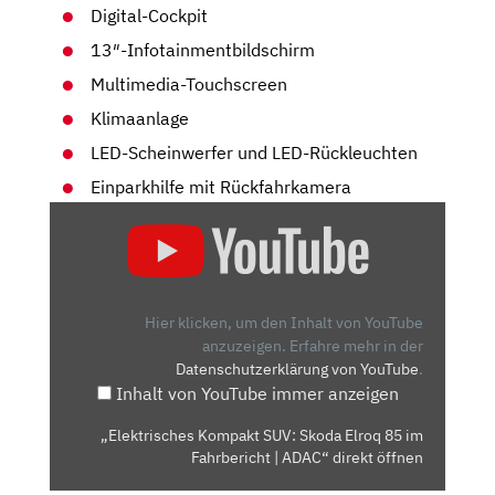
Digital-Cockpit
13″-Infotainmentbildschirm
Multimedia-Touchscreen
Klimaanlage
LED-Scheinwerfer und LED-Rückleuchten
Einparkhilfe mit Rückfahrkamera
„ELEKTRISCHES
KOMPAKT
SUV:
SKODA
ELROQ
Hier klicken, um den Inhalt von YouTube
85
anzuzeigen.
Erfahre mehr in der
Datenschutzerklärung von YouTube
.
IM
Inhalt von YouTube immer anzeigen
FAHRBERICHT
|
„Elektrisches Kompakt SUV: Skoda Elroq 85 im
ADAC“
Fahrbericht | ADAC“ direkt öffnen
VON