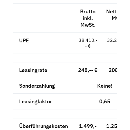
Brutto
Netto exk
inkl.
MwSt.
MwSt.
UPE
38.410,-
32.277,-- 
- €
Leasingrate
248,-- €
208,40 
Sonderzahlung
Keine!
Leasingfaktor
0,65
Überführungskosten
1.499,-
1.259,66 