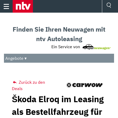
Skip
to
content
Ressorts
Sport
Finden Sie Ihren Neuwagen mit
Börse
Wetter
ntv Autoleasing
TV
Ein Service von
Video
Audio
Angebote ▾
Das Beste
Zurück zu den
Deals
Škoda Elroq im Leasing
als Bestellfahrzeug für