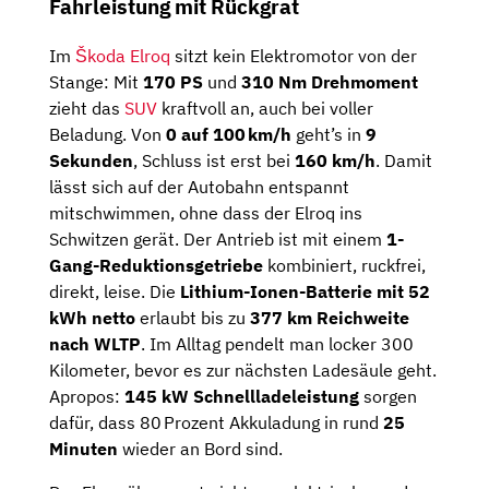
Fahrleistung mit Rückgrat
Im
Škoda Elroq
sitzt kein Elektromotor von der
Stange: Mit
170 PS
und
310 Nm Drehmoment
zieht das
SUV
kraftvoll an, auch bei voller
Beladung. Von
0 auf 100 km/h
geht’s in
9
Sekunden
, Schluss ist erst bei
160 km/h
. Damit
lässt sich auf der Autobahn entspannt
mitschwimmen, ohne dass der Elroq ins
Schwitzen gerät. Der Antrieb ist mit einem
1-
Gang-Reduktionsgetriebe
kombiniert, ruckfrei,
direkt, leise. Die
Lithium-Ionen-Batterie mit 52
kWh netto
erlaubt bis zu
377 km Reichweite
nach WLTP
. Im Alltag pendelt man locker 300
Kilometer, bevor es zur nächsten Ladesäule geht.
Apropos:
145 kW Schnellladeleistung
sorgen
dafür, dass 80 Prozent Akkuladung in rund
25
Minuten
wieder an Bord sind.