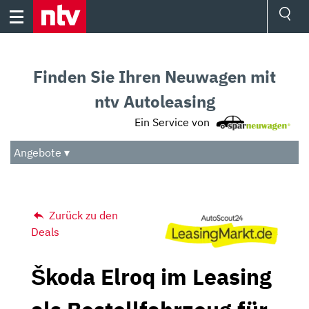
Skip
to
content
Ressorts
Sport
Finden Sie Ihren Neuwagen mit
Börse
Wetter
ntv Autoleasing
TV
Ein Service von
Video
Audio
Angebote ▾
Das Beste
Zurück zu den
Deals
Škoda Elroq im Leasing