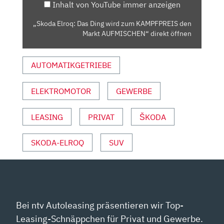
Inhalt von YouTube immer anzeigen
DEN
MARKT
„Skoda Elroq: Das Ding wird zum KAMPFPREIS den
AUFMISCHEN“
Markt AUFMISCHEN“ direkt öffnen
VON
YOUTUBE
AUTOMATIKGETRIEBE
ANZEIGEN
ELEKTROMOTOR
GEWERBE
LEASING
PRIVAT
ŠKODA
SKODA-ELROQ
SUV
Bei ntv Autoleasing präsentieren wir Top-
Leasing-Schnäppchen für Privat und Gewerbe.