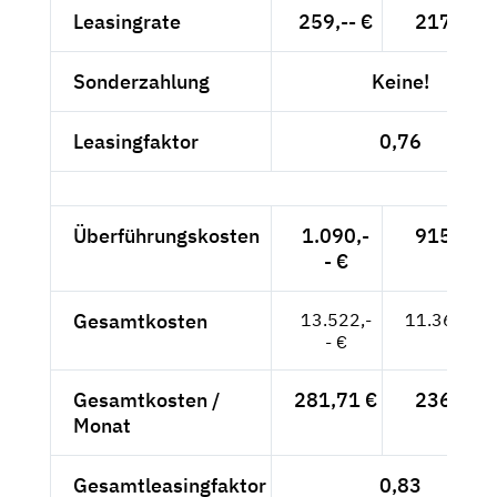
Leasingrate
259,-- €
217,65 
Sonderzahlung
Keine!
Leasingfaktor
0,76
Überführungskosten
1.090,-
915,97 
- €
Gesamtkosten
13.522,-
11.363,03
- €
Gesamtkosten /
281,71 €
236,73 
Monat
Gesamtleasingfaktor
0,83