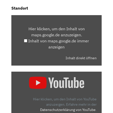
Standort
INHALT
VON
Hier klicken, um den Inhalt von
MAPS.GOOGLE.DE
maps.google.de anzuzeigen.
ANZEIGEN
Inhalt von maps.google.de immer
anzeigen
Inhalt direkt öffnen
„SKODA
ELROQ:
DAS
DING
WIRD
Hier klicken, um den Inhalt von YouTube
ZUM
anzuzeigen.
Erfahre mehr in der
Datenschutzerklärung von YouTube
.
KAMPFPREIS