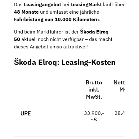
Das
Leasingangebot
bei
LeasingMarkt
läuft über
48 Monate
und umfasst eine jährliche
Fahrleistung von 10.000 Kilometern
.
Und beim Marktführer ist der
Škoda Elroq
50
aktuell noch nicht verfügbar – das macht
dieses Angebot umso attraktiver!
Škoda Elroq: Leasing-Kosten
Brutto
Netto exk
inkl.
MwSt.
MwSt.
UPE
33.900,-
28.487,-- 
- €