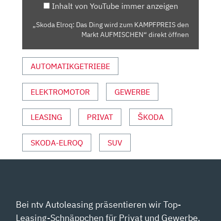
Inhalt von YouTube immer anzeigen
DEN
MARKT
„Skoda Elroq: Das Ding wird zum KAMPFPREIS den
AUFMISCHEN“
Markt AUFMISCHEN“ direkt öffnen
VON
YOUTUBE
AUTOMATIKGETRIEBE
ANZEIGEN
ELEKTROMOTOR
GEWERBE
LEASING
PRIVAT
ŠKODA
SKODA-ELROQ
SUV
Bei ntv Autoleasing präsentieren wir Top-
Leasing-Schnäppchen für Privat und Gewerbe.