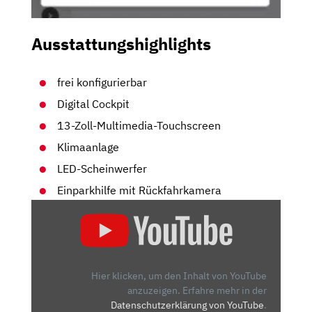
Ausstattungshighlights
frei konfigurierbar
Digital Cockpit
13-Zoll-Multimedia-Touchscreen
Klimaanlage
LED-Scheinwerfer
Einparkhilfe mit Rückfahrkamera
„SKODA
ELROQ:
DAS
DING
WIRD
Hier klicken, um den Inhalt von YouTube
ZUM
anzuzeigen.
Erfahre mehr in der
Datenschutzerklärung von YouTube
.
KAMPFPREIS