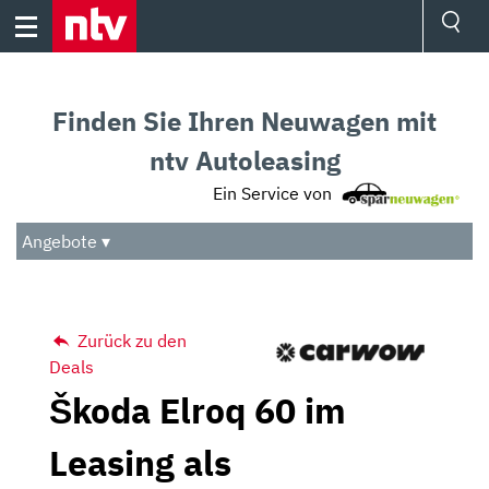
Skip
to
content
Ressorts
Sport
Finden Sie Ihren Neuwagen mit
Börse
Wetter
ntv Autoleasing
TV
Ein Service von
Video
Audio
Angebote ▾
Das Beste
Zurück zu den
Deals
Škoda Elroq 60 im
Leasing als