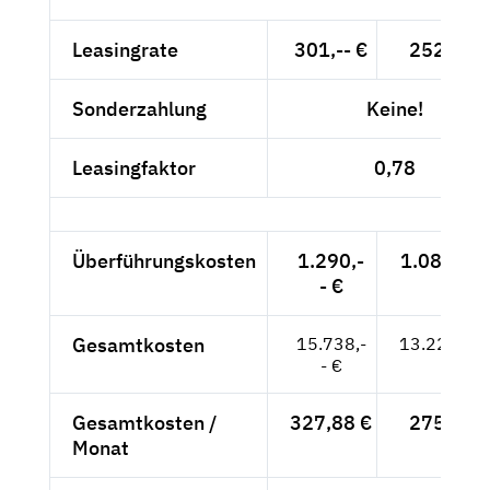
Leasingrate
301,-- €
252,94 
Sonderzahlung
Keine!
Leasingfaktor
0,78
Überführungskosten
1.290,-
1.084,03 
- €
Gesamtkosten
15.738,-
13.225,21
- €
Gesamtkosten /
327,88 €
275,53 
Monat