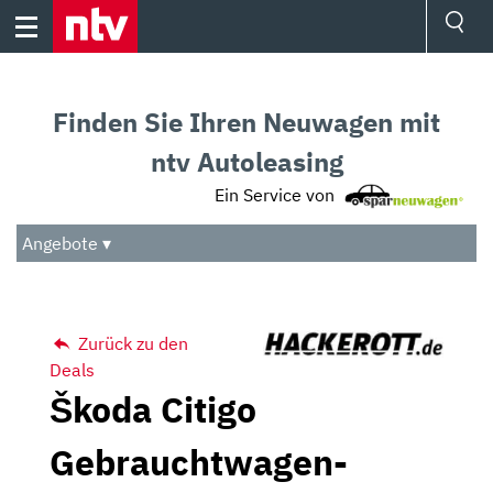
Skip
to
content
Ressorts
Sport
Finden Sie Ihren Neuwagen mit
Börse
Wetter
ntv Autoleasing
TV
Ein Service von
Video
Audio
Angebote ▾
Das Beste
Zurück zu den
Deals
Škoda Citigo
Gebrauchtwagen-