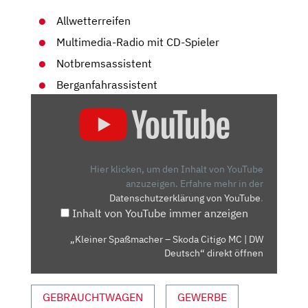
Allwetterreifen
Multimedia-Radio mit CD-Spieler
Notbremsassistent
Berganfahrassistent
„KLEINER
SPASSMACHER –
S
KODA C
ITIGO M
Hier klicken, um den Inhalt von YouTube
C |
anzuzeigen.
Erfahre mehr in der
Datenschutzerklärung von YouTube
.
D
Inhalt von YouTube immer anzeigen
W D
EUTSCH“ V
„Kleiner Spaßmacher – Skoda Citigo MC | DW
ON Y
Deutsch“ direkt öffnen
OUTUBE A
NZEIGEN
GEBRAUCHTWAGEN
GEWERBE