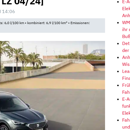
, LZ 04/24]
E-A
Ele
M 14:06
Anh
WM-
ts: 6,0 l/100 km • kombiniert: 6,9 l/100 km* • Emissionen:
ihr
Buß
Det
der
Anh
Wis
Lea
Fin
Frü
Fah
E-A
fun
Ele
Fah
und