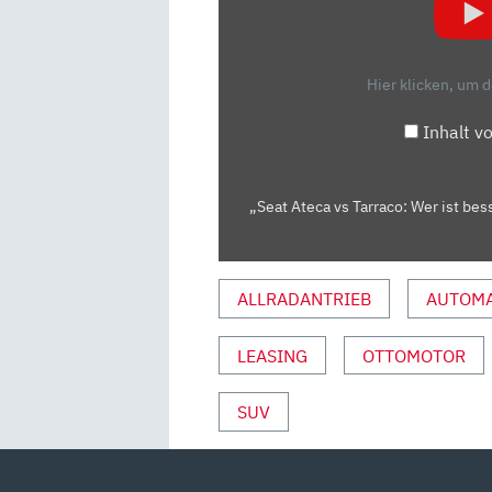
TARRACO:
WER
IST
Hier klicken, um 
BESSER?
–
Inhalt v
ENTWEDER
ODER
|
„Seat Ateca vs Tarraco: Wer ist be
(VERGLEICH/REVIEW)
AUTO
MOTOR
ALLRADANTRIEB
AUTOMA
UND
SPORT“
LEASING
OTTOMOTOR
VON
YOUTUBE
SUV
ANZEIGEN