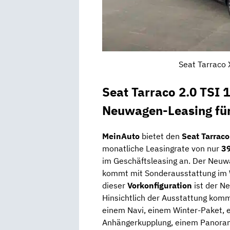
Seat Tarraco 
Seat Tarraco 2.0 TSI
Neuwagen-Leasing für
MeinAuto
bietet den
Seat Tarrac
monatliche Leasingrate von nur
39
im Geschäftsleasing an. Der Neuwa
kommt mit Sonderausstattung im W
dieser
Vorkonfiguration
ist der N
Hinsichtlich der Ausstattung kom
einem Navi, einem Winter-Paket, e
Anhängerkupplung, einem Panoram