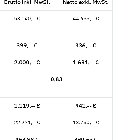
Brutto inkl. MwSt.
Netto exkl. MwSt.
53.140,-- €
44.655,-- €
399,-- €
336,-- €
2.000,-- €
1.681,-- €
0,83
1.119,-- €
941,-- €
22.271,-- €
18.750,-- €
463,98 €
390,63 €