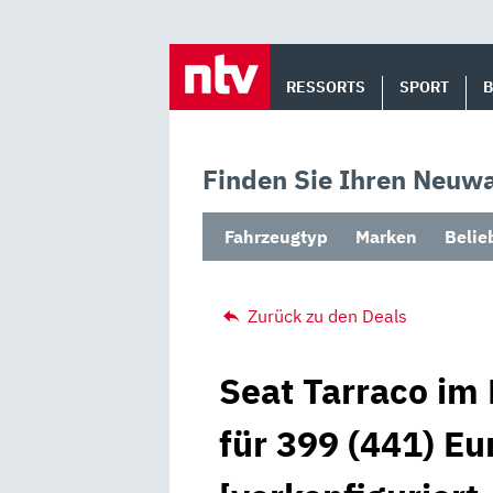
Skip
to
RESSORTS
SPORT
content
Finden Sie Ihren Neuwa
Fahrzeugtyp
Marken
Belie
Zurück zu den Deals
Seat Tarraco im
für 399 (441) Eu