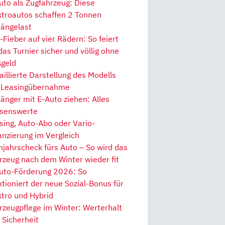
uto als Zugfahrzeug: Diese
ktroautos schaffen 2 Tonnen
ängelast
Fieber auf vier Rädern: So feiert
 das Turnier sicher und völlig ohne
geld
aillierte Darstellung des Modells
 Leasingübernahme
änger mit E-Auto ziehen: Alles
senswerte
sing, Auto-Abo oder Vario-
anzierung im Vergleich
hjahrscheck fürs Auto – So wird das
rzeug nach dem Winter wieder fit
uto-Förderung 2026: So
ktioniert der neue Sozial-Bonus für
ktro und Hybrid
rzeugpflege im Winter: Werterhalt
 Sicherheit