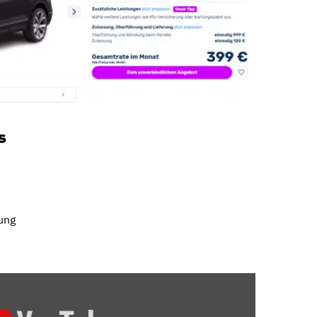
s
ung