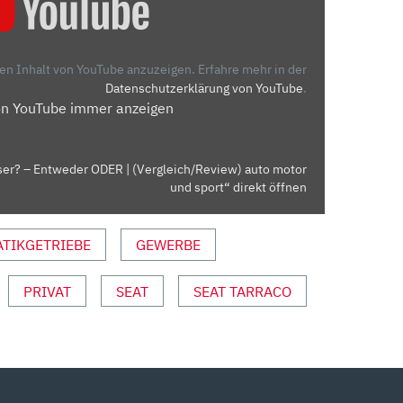
den Inhalt von YouTube anzuzeigen.
Erfahre mehr in der
Datenschutzerklärung von YouTube
.
on YouTube immer anzeigen
sser? – Entweder ODER | (Vergleich/Review) auto motor
und sport“ direkt öffnen
TIKGETRIEBE
GEWERBE
PRIVAT
SEAT
SEAT TARRACO