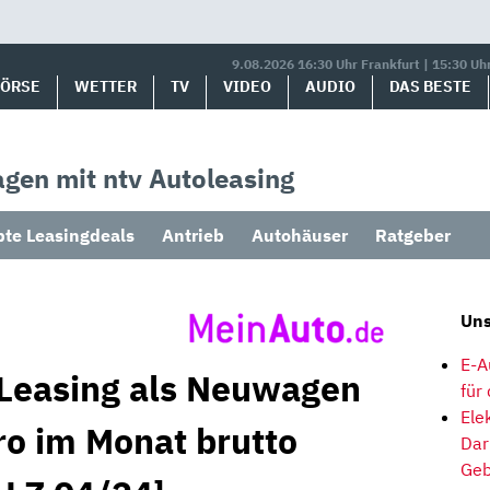
9.08.2026 16:30 Uhr Frankfurt | 15:30 Uh
BÖRSE
WETTER
TV
VIDEO
AUDIO
DAS BESTE
gen mit ntv Autoleasing
bte Leasingdeals
Antrieb
Autohäuser
Ratgeber
Uns
E-A
 Leasing als Neuwagen
für
Ele
ro im Monat brutto
Dar
Geb