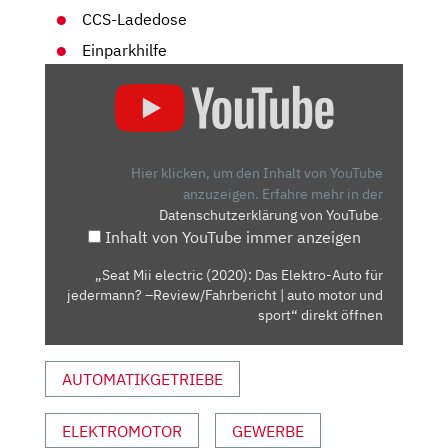
CCS-Ladedose
Einparkhilfe
„SEAT
MII
ELECTRIC
(2020):
DAS
Hier klicken, um den Inhalt von YouTube
ELEKTRO-
anzuzeigen.
Erfahre mehr in der
Datenschutzerklärung von YouTube
.
AUTO
Inhalt von YouTube immer anzeigen
FÜR
JEDERMANN?
„Seat Mii electric (2020): Das Elektro-Auto für
–
jedermann? –Review/Fahrbericht | auto motor und
REVIEW/FAHRBERICHT
sport“ direkt öffnen
|
AUTO
AUTOMATIKGETRIEBE
MOTOR
UND
ELEKTROMOTOR
GEWERBE
SPORT“