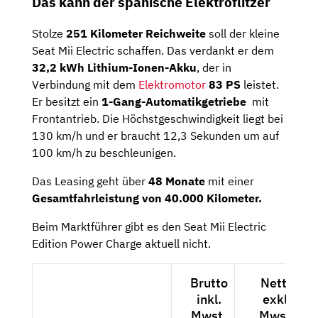
Das kann der spanische Elektroflitzer
Stolze
251 Kilometer Reichweite
soll der kleine
Seat Mii Electric schaffen. Das verdankt er dem
32,2 kWh Lithium-Ionen-Akku
, der in
Verbindung mit dem
Elektromotor
83 PS
leistet.
Er besitzt ein
1-Gang-Automatikgetriebe
mit
Frontantrieb. Die Höchstgeschwindigkeit liegt bei
130 km/h und er braucht 12,3 Sekunden um auf
100 km/h zu beschleunigen.
Das Leasing geht über
48 Monate
mit einer
Gesamtfahrleistung von 40.000 Kilometer.
Beim Marktführer gibt es den Seat Mii Electric
Edition Power Charge aktuell nicht.
Brutto
Netto
inkl.
exkl.
Mwst.
Mwst.