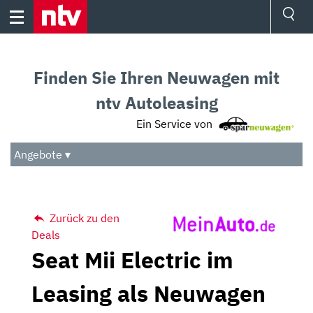
Skip
to
content
Ressorts
Sport
Finden Sie Ihren Neuwagen mit
Börse
Wetter
ntv Autoleasing
TV
Ein Service von
Video
Audio
Angebote ▾
Das Beste
Zurück zu den
Deals
Seat Mii Electric im
Leasing als Neuwagen