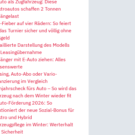
uto als Zugfahrzeug: Diese
ktroautos schaffen 2 Tonnen
ängelast
Fieber auf vier Rädern: So feiert
 das Turnier sicher und völlig ohne
geld
aillierte Darstellung des Modells
 Leasingübernahme
änger mit E-Auto ziehen: Alles
senswerte
sing, Auto-Abo oder Vario-
anzierung im Vergleich
hjahrscheck fürs Auto – So wird das
rzeug nach dem Winter wieder fit
uto-Förderung 2026: So
ktioniert der neue Sozial-Bonus für
ktro und Hybrid
rzeugpflege im Winter: Werterhalt
 Sicherheit