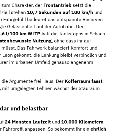
 zum Charakter, der
Frontantrieb
setzt die
iziell stehen
10,7 Sekunden auf 100 km/h
und
im Fahrgefühl bedeutet das entspannte Reserven
gte Gelassenheit auf der Autobahn. Der
5,6 l/100 km WLTP
hält die Tankstopps in Schach
stenbewusste Nutzung
, ohne dass ihr auf
n müsst. Das Fahrwerk balanciert Komfort und
 Leon gekonnt, die Lenkung bleibt verbindlich und
tourer im urbanen Umfeld genauso angenehm
n die Argumente frei Haus. Der
Kofferraum fasst
, mit umgelegten Lehnen wächst der Stauraum
klar und belastbar
uf
24 Monaten Laufzeit
und
10.000 Kilometern
uer Fahrprofil anpassen. So bekommt ihr ein
ehrlich