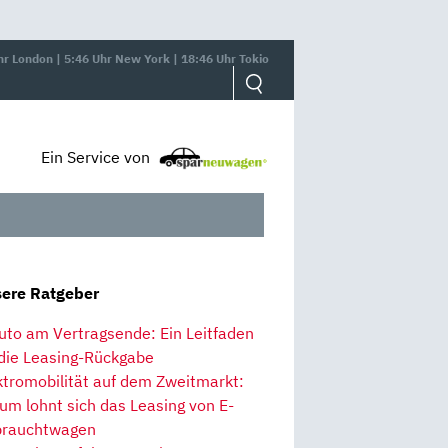
hr London | 5:46 Uhr New York | 18:46 Uhr Tokio
Ein Service von
ere Ratgeber
uto am Vertragsende: Ein Leitfaden
 die Leasing-Rückgabe
ktromobilität auf dem Zweitmarkt:
um lohnt sich das Leasing von E-
rauchtwagen