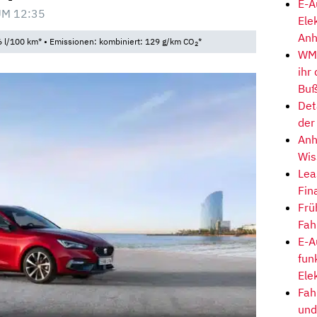
E-A
UM 12:35
Ele
Anh
 l/100 km* • Emissionen: kombiniert: 129 g/km CO
*
2
WM-
ihr
Buß
Det
der
Anh
Wis
Lea
Fin
Frü
Fah
E-A
fun
Ele
Fah
und