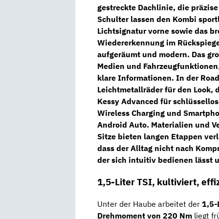
gestreckte Dachlinie, die präzis
Schulter lassen den Kombi
sport
Lichtsignatur
vorne sowie das br
Wiedererkennung im Rückspiegel 
aufgeräumt und modern. Das gr
Medien und Fahrzeugfunktionen, 
klare Informationen. In der
Road
Leichtmetallräder
für den Look, 
Kessy Advanced
für schlüssello
Wireless Charging
und Smartpho
Android Auto
. Materialien und V
Sitze bieten langen Etappen verlä
dass der Alltag nicht nach Komp
der sich intuitiv bedienen lässt
1,5-Liter TSI, kultiviert, eff
Unter der Haube arbeitet der
1,5-
Drehmoment von 220 Nm
liegt f