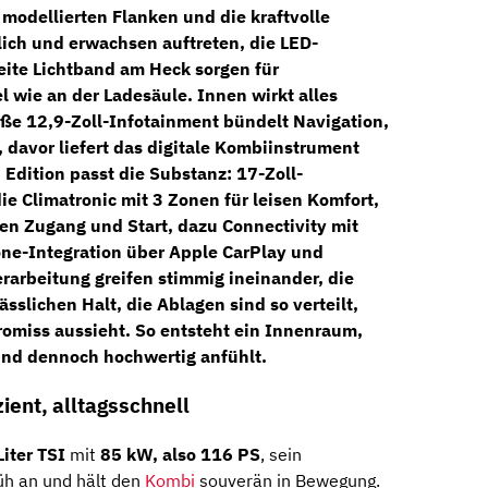
e modellierten Flanken und die kraftvolle
lich und erwachsen
auftreten, die
LED-
eite Lichtband am Heck sorgen für
wie an der Ladesäule. Innen wirkt alles
oße
12,9-Zoll-Infotainment
bündelt Navigation,
davor liefert das digitale Kombiinstrument
 Edition
passt die Substanz:
17-Zoll-
die
Climatronic mit 3 Zonen
für leisen Komfort,
sen Zugang und Start, dazu
Connectivity mit
ne-Integration über
Apple CarPlay
und
erarbeitung greifen stimmig ineinander, die
sslichen Halt, die Ablagen sind so verteilt,
romiss aussieht. So entsteht ein Innenraum,
 und dennoch hochwertig anfühlt.
izient, alltagsschnell
Liter TSI
mit
85 kW, also 116 PS
, sein
rüh an und hält den
Kombi
souverän in Bewegung.