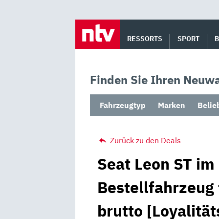
Skip
to
RESSORTS
SPORT
content
Finden Sie Ihren Neuwa
Fahrzeugtyp
Marken
Belie
Zurück zu den Deals
Seat Leon ST im 
Bestellfahrzeug
brutto [Loyalitä