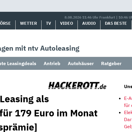
8.08.2026 11:46 Uhr Frankfurt | 10:46 U
BÖRSE
WETTER
TV
VIDEO
AUDIO
DAS BESTE
gen mit ntv Autoleasing
bte Leasingdeals
Antrieb
Autohäuser
Ratgeber
Uns
Leasing als
E-A
für
 für 179 Euro im Monat
Ele
Dar
tsprämie]
Geb