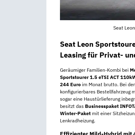
Seat Leon
Seat Leon Sportstour
Leasing für Privat- u
Geräumiger Familien-Kombi bei
M
Sportstourer 1.5 eTSI ACT 110
244 Euro
im Monat brutto. Bei dem
konfigurierbares Bestellfahrzeug m
sogar eine Haustürlieferung inbegri
besitzt das
Businesspaket INFO
Winter-Paket
mit einer Sitzheizun
Lenkradheizung.
Effizienter Mild-Hybrid mit