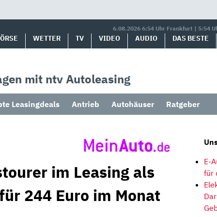
6.08.2026 6:54 Uhr Frankfurt | 5:54 U
BÖRSE
WETTER
TV
VIDEO
AUDIO
DAS BESTE
gen mit ntv Autoleasing
bte Leasingdeals
Antrieb
Autohäuser
Ratgeber
Uns
E-A
tourer im Leasing als
für
Ele
 für 244 Euro im Monat
Dar
Geb