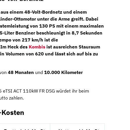
 aus einem 48-Volt-Bordnetz und einem
linder-Ottomotor
unter die Arme greift. Dabei
stemleistung von
130 PS
mit einem maximalen
,5-Liter Benziner beschleunigt in 8,7 Sekunden
empo von 217 km/h ist die
. Im Heck des
Kombis
ist ausreichen Stauraum
in Volumen von 620 und lässt sich auf bis zu
 von
48 Monaten
und
10.000 Kilometer
.5 eTSI ACT 110kW FR DSG würdet ihr beim
utto zahlen.
-Kosten