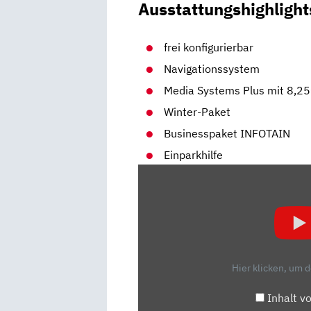
Ausstattungshighlight
frei konfigurierbar
Navigationssystem
Media Systems Plus mit 8,2
Winter-Paket
Businesspaket INFOTAIN
Einparkhilfe
„SEAT
LEON
ST
(2020):
TEST
–
Hier klicken, um 
FAHRBERICHT
–
Inhalt v
KOMBI