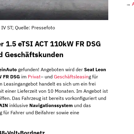
→
 IV ST; Quelle: Pressefoto
er 1.5 eTSI ACT 110kW FR DSG
nd Geschäftskunden
einAuto
gefunden! Angeboten wird der
Seat Leon
kW FR DSG
im
Privat
– und
Geschäftsleasin
g für
 Leasingangebot handelt es sich um ein frei
it einer Lieferzeit von 10 Monaten. Im Angebot ist
ffen. Das Fahrzeug ist bereits vorkonfiguriert und
TAIN
inklusive
Navigationssystem
und das
g für Fahrer und Beifahrer sowie eine
 48-Volt-Bordnetz