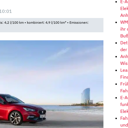
E-A
Ele
10:01
Anh
WM-
ts: 4,2 l/100 km • kombiniert: 4,9 l/100 km* • Emissionen:
ihr
Buß
Det
der
Anh
Wis
Lea
Fin
Frü
Fah
E-A
fun
Ele
Fah
und