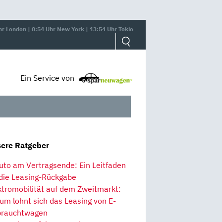
hr London | 0:54 Uhr New York | 13:54 Uhr Tokio
Ein Service von
ere Ratgeber
uto am Vertragsende: Ein Leitfaden
 die Leasing-Rückgabe
ktromobilität auf dem Zweitmarkt:
um lohnt sich das Leasing von E-
rauchtwagen