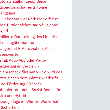
uto als Zugfahrzeug: Diese
ktroautos schaffen 2 Tonnen
ängelast
Fieber auf vier Rädern: So feiert
 das Turnier sicher und völlig ohne
geld
aillierte Darstellung des Modells
 Leasingübernahme
änger mit E-Auto ziehen: Alles
senswerte
sing, Auto-Abo oder Vario-
anzierung im Vergleich
hjahrscheck fürs Auto – So wird das
rzeug nach dem Winter wieder fit
uto-Förderung 2026: So
ktioniert der neue Sozial-Bonus für
ktro und Hybrid
rzeugpflege im Winter: Werterhalt
 Sicherheit