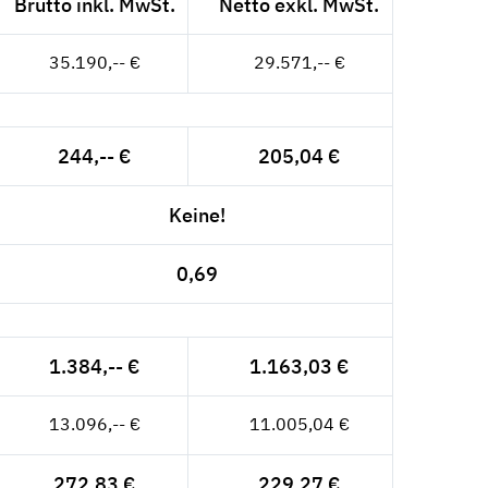
Brutto inkl. MwSt.
Netto exkl. MwSt.
35.190,-- €
29.571,-- €
244,-- €
205,04 €
Keine!
0,69
1.384,-- €
1.163,03 €
13.096,-- €
11.005,04 €
272,83 €
229,27 €