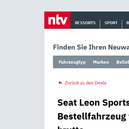
Skip
to
RESSORTS
SPORT
content
Finden Sie Ihren Neuwa
Fahrzeugtyp
Marken
Belie
Zurück zu den Deals
Seat Leon Sports
Bestellfahrzeug