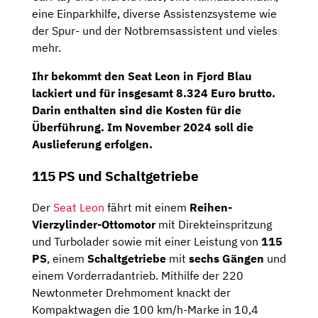
eine Einparkhilfe, diverse Assistenzsysteme wie
der Spur- und der Notbremsassistent und vieles
mehr.
Ihr bekommt den Seat Leon in Fjord Blau
lackiert und für insgesamt
8.324 Euro brutto
.
Darin enthalten sind die Kosten für die
Überführung. Im
November 2024
soll die
Auslieferung erfolgen.
115 PS und Schaltgetriebe
Der
Seat Leon
fährt mit einem
Reihen-
Vierzylinder-Ottomotor
mit Direkteinspritzung
und Turbolader sowie mit einer Leistung von
115
PS
, einem
Schaltgetriebe
mit
sechs Gängen
und
einem Vorderradantrieb. Mithilfe der 220
Newtonmeter Drehmoment knackt der
Kompaktwagen die 100 km/h-Marke in 10,4