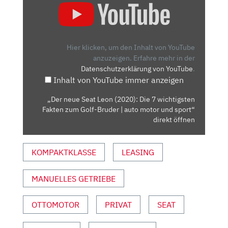
NEUE
SEAT
LEON
(2020):
Hier klicken, um den Inhalt von YouTube
DIE
anzuzeigen.
Erfahre mehr in der
Datenschutzerklärung von YouTube
.
7
Inhalt von YouTube immer anzeigen
WICHTIGSTEN
FAKTEN
„Der neue Seat Leon (2020): Die 7 wichtigsten
ZUM
Fakten zum Golf-Bruder | auto motor und sport“
GOLF-
direkt öffnen
BRUDER
|
KOMPAKTKLASSE
LEASING
AUTO
MOTOR
MANUELLES GETRIEBE
UND
SPORT“
VON
OTTOMOTOR
PRIVAT
SEAT
YOUTUBE