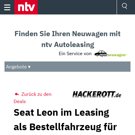
Skip
to
content
Ressorts
Sport
Finden Sie Ihren Neuwagen mit
Börse
Wetter
ntv Autoleasing
TV
Ein Service von
Video
Audio
Angebote ▾
Das Beste
Zurück zu den
Deals
Seat Leon im Leasing
als Bestellfahrzeug für