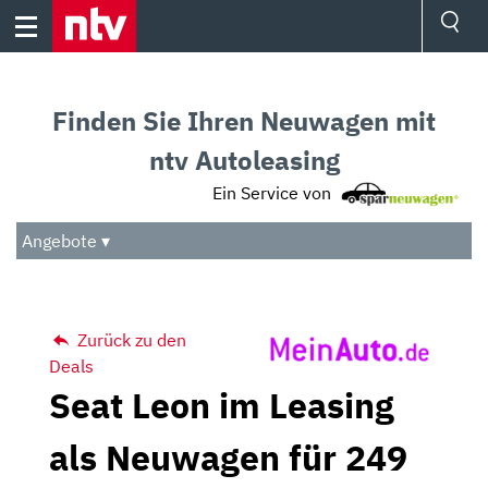
Skip
to
content
Ressorts
Sport
Finden Sie Ihren Neuwagen mit
Börse
Wetter
ntv Autoleasing
TV
Ein Service von
Video
Audio
Angebote ▾
Das Beste
Zurück zu den
Deals
Seat Leon im Leasing
als Neuwagen für 249