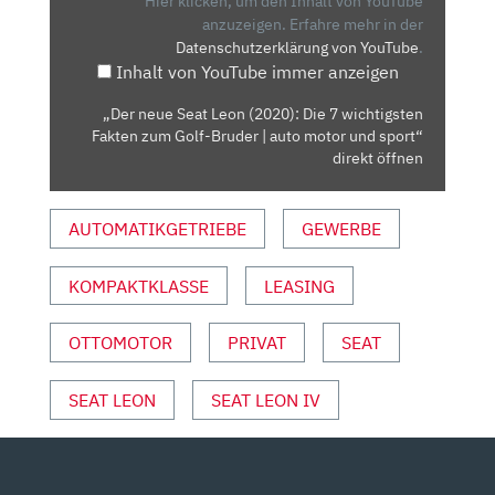
Hier klicken, um den Inhalt von YouTube
DIE
anzuzeigen.
Erfahre mehr in der
Datenschutzerklärung von YouTube
.
7
Inhalt von YouTube immer anzeigen
WICHTIGSTEN
FAKTEN
„Der neue Seat Leon (2020): Die 7 wichtigsten
ZUM
Fakten zum Golf-Bruder | auto motor und sport“
GOLF-
direkt öffnen
BRUDER
|
AUTOMATIKGETRIEBE
GEWERBE
AUTO
MOTOR
KOMPAKTKLASSE
LEASING
UND
SPORT“
VON
OTTOMOTOR
PRIVAT
SEAT
YOUTUBE
ANZEIGEN
SEAT LEON
SEAT LEON IV