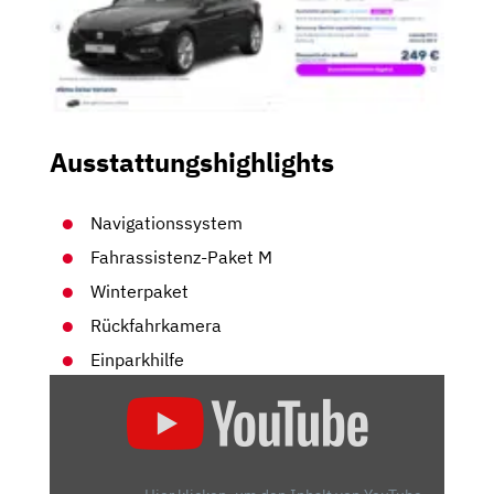
Ausstattungshighlights
Navigationssystem
Fahrassistenz-Paket M
Winterpaket
Rückfahrkamera
Einparkhilfe
„DER
NEUE
SEAT
LEON
(2020):