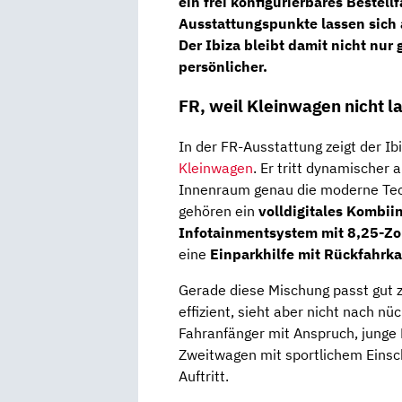
ein
frei konfigurierbares Bestell
Ausstattungspunkte lassen sich
Der Ibiza bleibt damit nicht nur
persönlicher.
FR, weil Kleinwagen nicht l
In der FR-Ausstattung zeigt der Ibi
Kleinwagen
. Er tritt dynamischer 
Innenraum genau die moderne Techni
gehören ein
volldigitales Kombii
Infotainmentsystem mit 8,25-Zol
eine
Einparkhilfe mit Rückfahrk
Gerade diese Mischung passt gut zu
effizient, sieht aber nicht nach n
Fahranfänger mit Anspruch, junge 
Zweitwagen mit sportlichem Einsch
Auftritt.