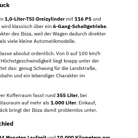
ruck
in
1,0-Liter-TSI-Dreizylinder
mit
116 PS
und
 wird klassisch über ein
6-Gang-Schaltgetriebe
.
kter des Ibiza, weil der Wagen dadurch direkter
 als viele kleine Automatikmodelle.
Klasse absolut ordentlich. Von 0 auf 100 km/h
e Höchstgeschwindigkeit liegt knapp unter der
utet das: genug Schwung für die Landstraße,
obahn und ein lebendiger Charakter im
Der Kofferraum fasst rund
355 Liter
, bei
Stauraum auf mehr als
1.000 Liter
. Einkauf,
k bringt der Ibiza damit problemlos unter.
chied
24 Monaten Laufzeit
und
10.000 Kilometern pro