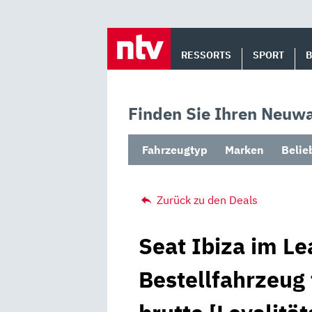
Skip
to
RESSORTS
SPORT
content
Finden Sie Ihren Neuwa
Fahrzeugtyp
Marken
Belie
Zurück zu den Deals
Seat Ibiza im Le
Bestellfahrzeug