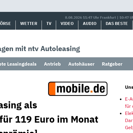
8.08.2026 11:47 Uhr Frankfurt | 10:47 U
BÖRSE
WETTER
TV
VIDEO
AUDIO
DAS BESTE
gen mit ntv Autoleasing
bte Leasingdeals
Antrieb
Autohäuser
Ratgeber
Uns
E-A
asing als
für
Ele
 für 119 Euro im Monat
Dar
Geb