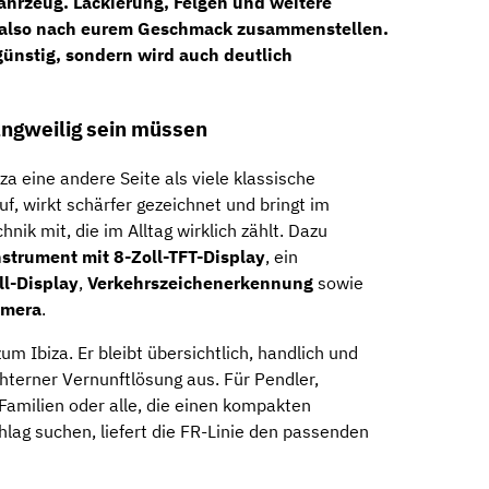
fahrzeug
. Lackierung, Felgen und weitere
 also nach eurem Geschmack zusammenstellen.
 günstig, sondern wird auch deutlich
angweilig sein müssen
za eine andere Seite als viele klassische
auf, wirkt schärfer gezeichnet und bringt im
k mit, die im Alltag wirklich zählt. Dazu
nstrument mit 8-Zoll-TFT-Display
, ein
l-Display
,
Verkehrszeichenerkennung
sowie
amera
.
m Ibiza. Er bleibt übersichtlich, handlich und
üchterner Vernunftlösung aus. Für Pendler,
Familien oder alle, die einen kompakten
lag suchen, liefert die FR-Linie den passenden