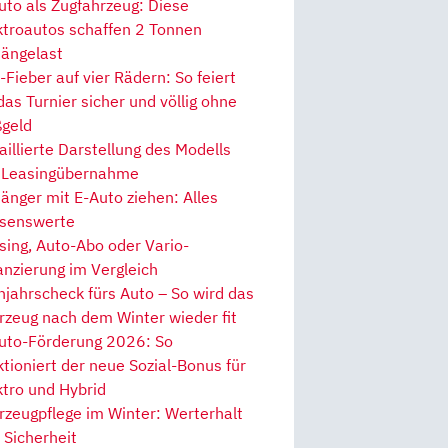
uto als Zugfahrzeug: Diese
ktroautos schaffen 2 Tonnen
ängelast
Fieber auf vier Rädern: So feiert
 das Turnier sicher und völlig ohne
geld
aillierte Darstellung des Modells
 Leasingübernahme
änger mit E-Auto ziehen: Alles
senswerte
sing, Auto-Abo oder Vario-
anzierung im Vergleich
hjahrscheck fürs Auto – So wird das
rzeug nach dem Winter wieder fit
uto-Förderung 2026: So
ktioniert der neue Sozial-Bonus für
ktro und Hybrid
rzeugpflege im Winter: Werterhalt
 Sicherheit