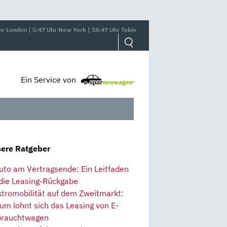
hr London | 5:47 Uhr New York | 18:47 Uhr Tokio
Ein Service von
ere Ratgeber
uto am Vertragsende: Ein Leitfaden
 die Leasing-Rückgabe
ktromobilität auf dem Zweitmarkt:
um lohnt sich das Leasing von E-
rauchtwagen