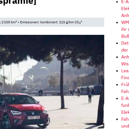
tsprämie]
E-A
Ele
Anh
WM-
 l/100 km* • Emissionen: kombiniert: 115 g/km CO
*
2
ihr
Buß
Det
der
Anh
Wis
Lea
Fin
Frü
Fah
E-A
fun
Ele
Fah
und