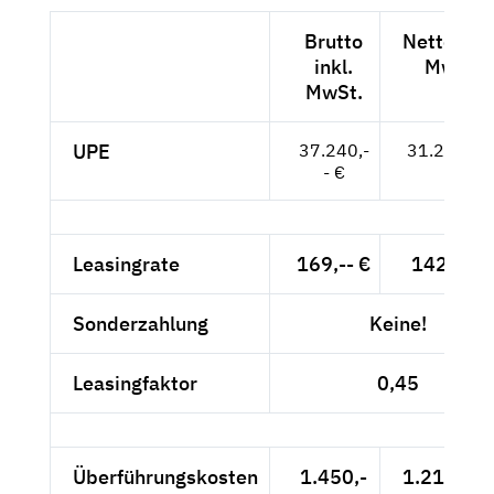
Brutto
Netto exkl
inkl.
MwSt.
MwSt.
UPE
37.240,-
31.294,-- 
- €
Leasingrate
169,-- €
142,02 €
Sonderzahlung
Keine!
Leasingfaktor
0,45
Überführungskosten
1.450,-
1.218,49 