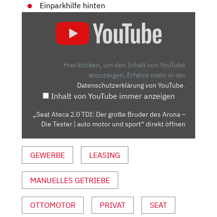
Einparkhilfe hinten
„SEAT
ATECA
2.0
TDI:
DER
Hier klicken, um den Inhalt von YouTube
GROSSE B
anzuzeigen.
Erfahre mehr in der
Datenschutzerklärung von YouTube
.
RUDER D
Inhalt von YouTube immer anzeigen
ES A
RONA –
„Seat Ateca 2.0 TDI: Der große Bruder des Arona –
D
Die Tester | auto motor und sport“ direkt öffnen
IE T
ESTER |
GEWERBE
LEASING
A
UTO M
OTOR U
MANUELLES GETRIEBE
ND S
PORT“ V
OTTOMOTOR
PRIVAT
SEAT
ON Y