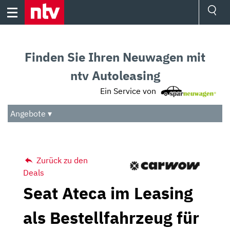
Skip
to
content
Ressorts
Sport
Finden Sie Ihren Neuwagen mit
Börse
Wetter
ntv Autoleasing
TV
Ein Service von
Video
Audio
Angebote ▾
Das Beste
Zurück zu den
Deals
Seat Ateca im Leasing
als Bestellfahrzeug für