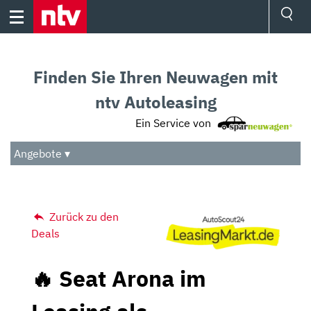
Skip
to
content
Ressorts
Sport
Finden Sie Ihren Neuwagen mit
Börse
Wetter
ntv Autoleasing
TV
Ein Service von
Video
Audio
Angebote ▾
Das Beste
Zurück zu den
Deals
🔥 Seat Arona im