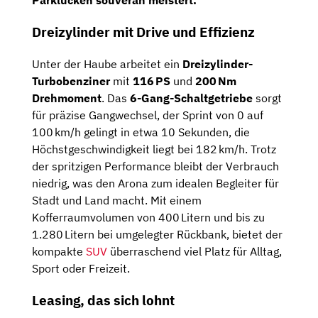
Parklücken souverän meistert.
Dreizylinder mit Drive und Effizienz
Unter der Haube arbeitet ein
Dreizylinder-
Turbobenziner
mit
116 PS
und
200 Nm
Drehmoment
. Das
6-Gang-Schaltgetriebe
sorgt
für präzise Gangwechsel, der Sprint von 0 auf
100 km/h gelingt in etwa 10 Sekunden, die
Höchstgeschwindigkeit liegt bei 182 km/h. Trotz
der spritzigen Performance bleibt der Verbrauch
niedrig, was den Arona zum idealen Begleiter für
Stadt und Land macht. Mit einem
Kofferraumvolumen von 400 Litern und bis zu
1.280 Litern bei umgelegter Rückbank, bietet der
kompakte
SUV
überraschend viel Platz für Alltag,
Sport oder Freizeit.
Leasing, das sich lohnt