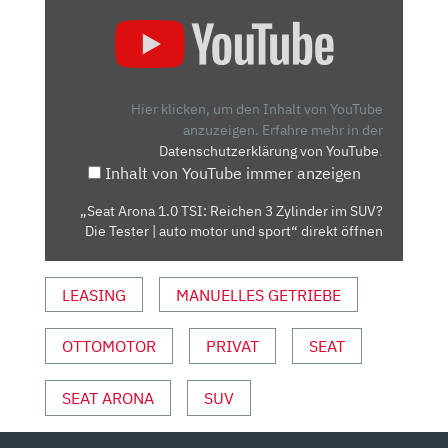
„SEAT
ARONA
1.0
TSI:
REICHEN
Hier klicken, um den Inhalt von YouTube
3
anzuzeigen.
Erfahre mehr in der
Datenschutzerklärung von YouTube
.
ZYLINDER
Inhalt von YouTube immer anzeigen
IM
SUV?
„Seat Arona 1.0 TSI: Reichen 3 Zylinder im SUV?
DIE
Die Tester | auto motor und sport“ direkt öffnen
TESTER
|
LEASING
MANUELLES GETRIEBE
AUTO
MOTOR
UND
OTTOMOTOR
PRIVAT
SEAT
SPORT“
VON
SEAT ARONA
SUV
YOUTUBE
ANZEIGEN