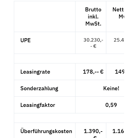
Brutto
Netto exkl
inkl.
MwSt.
MwSt.
UPE
30.230,-
25.403,-- 
- €
Leasingrate
178,-- €
149,58 €
Sonderzahlung
Keine!
Leasingfaktor
0,59
Überführungskosten
1.390,-
1.168,07 