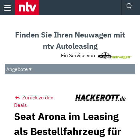
Skip
to
content
Ressorts
Sport
Finden Sie Ihren Neuwagen mit
Börse
Wetter
ntv Autoleasing
TV
Ein Service von
Video
Audio
Angebote ▾
Das Beste
Zurück zu den
Deals
Seat Arona im Leasing
als Bestellfahrzeug für