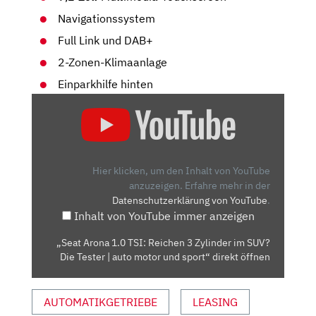
Navigationssystem
Full Link und DAB+
2-Zonen-Klimaanlage
Einparkhilfe hinten
„SEAT
ARONA
1.0
TSI:
REICHEN
Hier klicken, um den Inhalt von YouTube
3
anzuzeigen.
Erfahre mehr in der
Datenschutzerklärung von YouTube
.
ZYLINDER
Inhalt von YouTube immer anzeigen
IM
SUV?
„Seat Arona 1.0 TSI: Reichen 3 Zylinder im SUV?
DIE
Die Tester | auto motor und sport“ direkt öffnen
TESTER
|
AUTOMATIKGETRIEBE
LEASING
AUTO