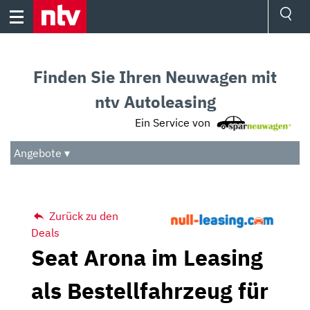
Skip
to
content
Ressorts
Sport
Finden Sie Ihren Neuwagen mit
Börse
Wetter
ntv Autoleasing
TV
Ein Service von
Video
Audio
Angebote ▾
Das Beste
Zurück zu den
Deals
Seat Arona im Leasing
als Bestellfahrzeug für