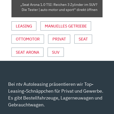
SUV?
„Seat Arona 1.0 TSI: Reichen 3 Zylinder im SUV?
DIE
Die Tester | auto motor und sport“ direkt öffnen
TESTER
|
LEASING
MANUELLES GETRIEBE
AUTO
MOTOR
UND
OTTOMOTOR
PRIVAT
SEAT
SPORT“
VON
SEAT ARONA
SUV
YOUTUBE
ANZEIGEN
Bei ntv Autoleasing präsentieren wir Top-
Leasing-Schnäppchen für Privat und Gewerbe.
Es gibt Bestellfahrzeuge, Lagerneuwagen und
Gebrauchtwagen.