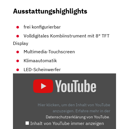
Ausstattungshighlights
frei konfigurierbar
Volldigitales Kombiinstrument mit 8″ TFT
Display
Multimedia-Touchscreen
Klimaautomatik
LED-Scheinwerfer
„SEAT
ARONA
1.0
TSI:
REICHEN
Hier klicken, um den Inhalt von YouTube
3
anzuzeigen.
Erfahre mehr in der
Datenschutzerklärung von YouTube
.
ZYLINDER
Inhalt von YouTube immer anzeigen
IM