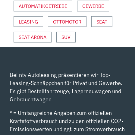
AUTOMATIKGETRIEBE
GEWERBE
AUTO
MOTOR
UND
LEASING
OTTOMOTOR
SEAT
SPORT“
VON
SEAT ARONA
SUV
YOUTUBE
ANZEIGEN
Bei ntv Autoleasing präsentieren wir Top-
Leasing-Schnäppchen für Privat und Gewerbe.
Es gibt Bestellfahrzeuge, Lagerneuwagen und
Gebrauchtwagen.
* = Umfangreiche Angaben zum offiziellen
Kraftstoffverbrauch und zu den offiziellen CO2-
Emissionswerten und ggf. zum Stromverbrauch