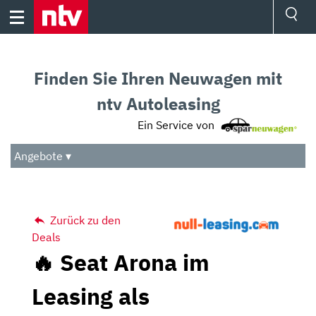
Skip
to
content
Ressorts
Sport
Finden Sie Ihren Neuwagen mit
Börse
Wetter
ntv Autoleasing
TV
Ein Service von
Video
Audio
Angebote ▾
Das Beste
Zurück zu den
Deals
🔥 Seat Arona im
Leasing als