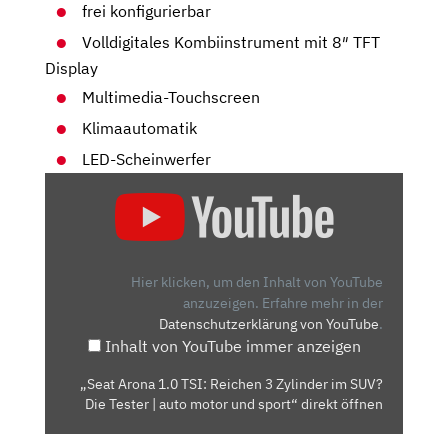
frei konfigurierbar
Volldigitales Kombiinstrument mit 8″ TFT
Display
Multimedia-Touchscreen
Klimaautomatik
LED-Scheinwerfer
„SEAT
ARONA
1.0
TSI:
REICHEN
Hier klicken, um den Inhalt von YouTube
3
anzuzeigen.
Erfahre mehr in der
Datenschutzerklärung von YouTube
.
ZYLINDER
Inhalt von YouTube immer anzeigen
IM
SUV?
„Seat Arona 1.0 TSI: Reichen 3 Zylinder im SUV?
DIE
Die Tester | auto motor und sport“ direkt öffnen
TESTER
|