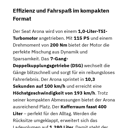
Effizienz und Fahrspaß im kompakten
Format
Der Seat Arona wird von einem
1,0-Liter-TSI-
Turbomotor
angetrieben. Mit
115 PS
und einem
Drehmoment von
200 Nm
bietet der Motor die
perfekte Mischung aus Dynamik und
Sparsamkeit. Das
7-Gang-
Doppelkupplungsgetriebe (DSG)
wechselt die
Gänge blitzschnell und sorgt für ein reibungsloses
Fahrerlebnis. Der Arona sprintet in
10,3
Sekunden auf 100 km/h
und erreicht eine
Höchstgeschwindigkeit von 193 km/h
. Trotz
seiner kompakten Abmessungen bietet der Arona
ausreichend Platz. Der
Kofferraum fasst 400
Liter
– perfekt für den Alltag. Werden die
Rücksitze umgeklappt, erweitert sich das
Ladevolumen auf
1.280 Liter
. Damit steht der