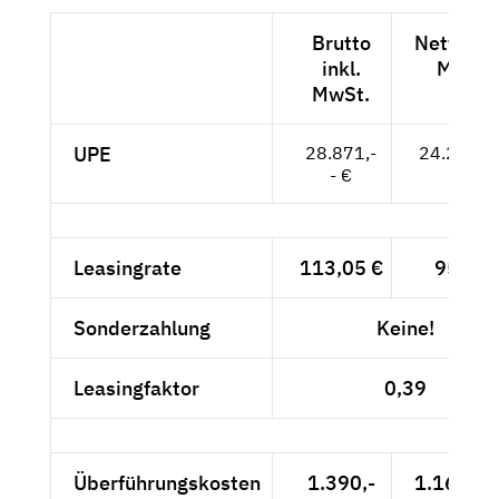
Brutto
Netto exk
inkl.
MwSt.
MwSt.
UPE
28.871,-
24.261,--
- €
Leasingrate
113,05 €
95,-- €
Sonderzahlung
Keine!
Leasingfaktor
0,39
Überführungskosten
1.390,-
1.168,07