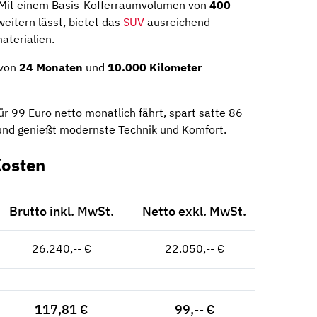
 Mit einem Basis-Kofferraumvolumen von
400
eitern lässt, bietet das
SUV
ausreichend
aterialien.
 von
24 Monaten
und
10.000 Kilometer
r 99 Euro netto monatlich fährt, spart satte 86
und genießt modernste Technik und Komfort.
Kosten
Brutto inkl. MwSt.
Netto exkl. MwSt.
26.240,-- €
22.050,-- €
117,81 €
99,-- €