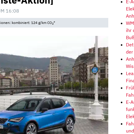
nste-Aktion]
E-A
Ele
UM 16:08
Anh
WM-
sionen: kombiniert: 124 g/km CO
*
2
ihr
Buß
Det
der
Anh
Wis
Lea
Fin
Frü
Fah
E-A
fun
Ele
Fah
und