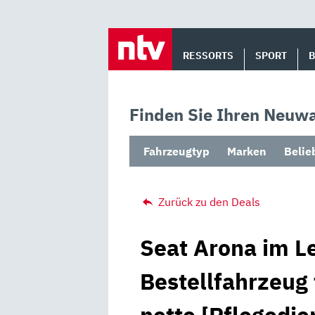
Skip
to
RESSORTS
SPORT
content
Finden Sie Ihren Neuwa
Fahrzeugtyp
Marken
Belie
Zurück zu den Deals
Seat Arona im Le
Bestellfahrzeug