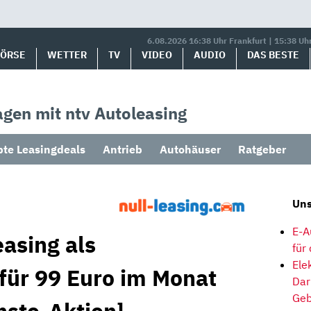
6.08.2026 16:38 Uhr Frankfurt | 15:38 Uh
BÖRSE
WETTER
TV
VIDEO
AUDIO
DAS BESTE
gen mit ntv Autoleasing
bte Leasingdeals
Antrieb
Autohäuser
Ratgeber
Uns
E-A
asing als
für
Ele
 für 99 Euro im Monat
Dar
Geb