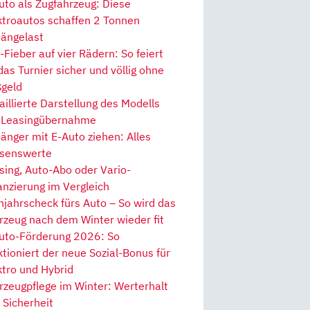
uto als Zugfahrzeug: Diese
ktroautos schaffen 2 Tonnen
ängelast
Fieber auf vier Rädern: So feiert
 das Turnier sicher und völlig ohne
geld
aillierte Darstellung des Modells
 Leasingübernahme
änger mit E-Auto ziehen: Alles
senswerte
sing, Auto-Abo oder Vario-
anzierung im Vergleich
hjahrscheck fürs Auto – So wird das
rzeug nach dem Winter wieder fit
uto-Förderung 2026: So
ktioniert der neue Sozial-Bonus für
ktro und Hybrid
rzeugpflege im Winter: Werterhalt
 Sicherheit