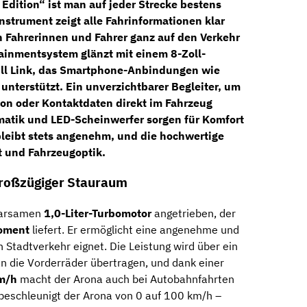
 Edition“ ist man auf jeder Strecke bestens
instrument
zeigt alle Fahrinformationen klar
h Fahrerinnen und Fahrer ganz auf den Verkehr
tainmentsystem glänzt mit einem
8-Zoll-
ull Link, das Smartphone-Anbindungen wie
unterstützt. Ein unverzichtbarer Begleiter, um
ion oder Kontaktdaten direkt im Fahrzeug
matik
und
LED-Scheinwerfer
sorgen für Komfort
bleibt stets angenehm, und die hochwertige
t und Fahrzeugoptik.
großzügiger Stauraum
parsamen
1,0-Liter-Turbomotor
angetrieben, der
oment
liefert. Er ermöglicht eine angenehme und
den Stadtverkehr eignet. Die Leistung wird über ein
n die Vorderräder übertragen, und dank einer
m/h
macht der Arona auch bei Autobahnfahrten
 beschleunigt der Arona von 0 auf 100 km/h –