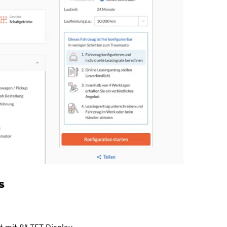
s
t mit 8″ TFT Display