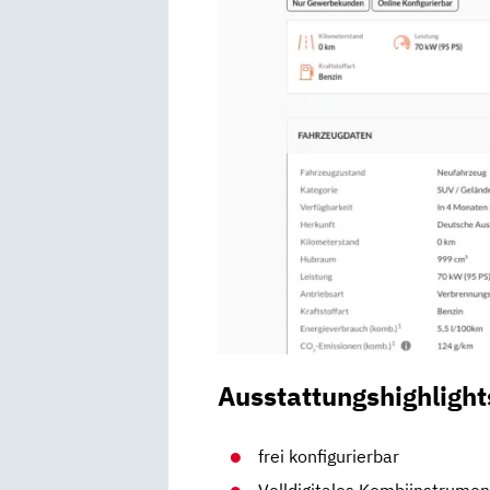
Ausstattungshighlight
frei konfigurierbar
Volldigitales Kombiinstrumen