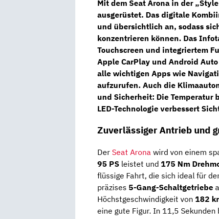
Mit dem Seat Arona in der „Style
ausgerüstet. Das
digitale Kombi
und übersichtlich an, sodass sic
konzentrieren können. Das Info
Touchscreen
und integriertem F
Apple CarPlay und Android Auto 
alle wichtigen Apps wie Navigat
aufzurufen. Auch die
Klimaauto
und Sicherheit: Die Temperatur 
LED-Technologie
verbessert Sich
Zuverlässiger Antrieb und 
Der
Seat Arona
wird von einem s
95 PS
leistet und
175 Nm Drehm
flüssige Fahrt, die sich ideal für 
präzises
5-Gang-Schaltgetriebe
a
Höchstgeschwindigkeit von
182 k
eine gute Figur. In 11,5 Sekunden