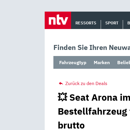
Skip
to
RESSORTS
SPORT
content
Finden Sie Ihren Neuwa
Fahrzeugtyp
Marken
Belie
Zurück zu den Deals
💥 Seat Arona im
Bestellfahrzeug
brutto