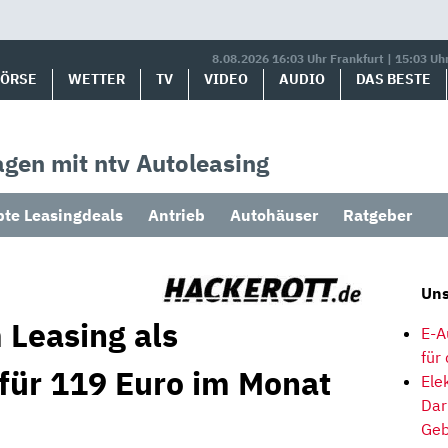
8.08.2026 16:03 Uhr Frankfurt | 15:03 Uh
BÖRSE
WETTER
TV
VIDEO
AUDIO
DAS BESTE
gen mit ntv Autoleasing
bte Leasingdeals
Antrieb
Autohäuser
Ratgeber
Uns
 Leasing als
E-A
für
 für 119 Euro im Monat
Ele
Dar
Geb