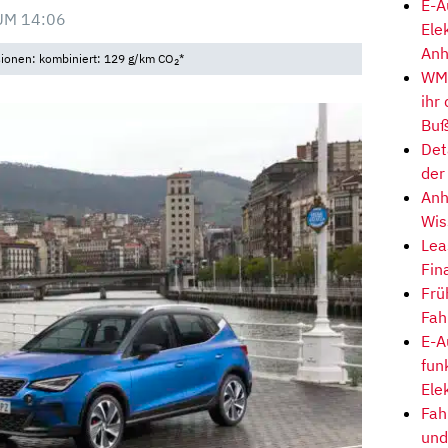
E-A
UM 14:06
Ele
Anh
sionen: kombiniert: 129 g/km CO
*
2
WM-
ihr
Buß
Det
der
Anh
Wis
Lea
Fin
Frü
Fah
E-A
fun
Ele
Fah
und