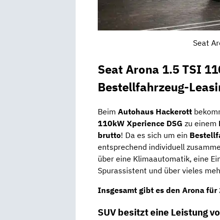
Seat Ar
Seat Arona 1.5 TSI 1
Bestellfahrzeug-Leasi
Beim
Autohaus Hackerott
bekomm
110kW Xperience DSG
zu einem
brutto
! Da es sich um ein
Bestell
entsprechend individuell zusamme
über eine Klimaautomatik, eine Ei
Spurassistent und über vieles meh
Insgesamt gibt es den Arona für
SUV besitzt eine Leistung v