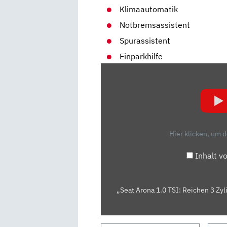
Klimaautomatik
Notbremsassistent
Spurassistent
Einparkhilfe
„SEAT
ARONA
1.0
TSI:
REICHEN
3
Hier klicken, um 
ZYLINDER
IM
Inhalt v
SUV?
DIE
TESTER
„Seat Arona 1.0 TSI: Reichen 3 Zyl
|
AUTO
MOTOR