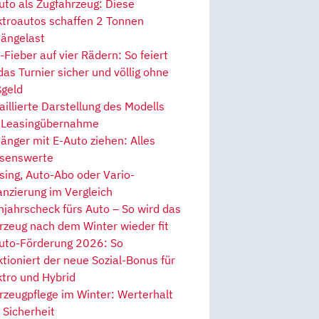
uto als Zugfahrzeug: Diese
ktroautos schaffen 2 Tonnen
ängelast
Fieber auf vier Rädern: So feiert
 das Turnier sicher und völlig ohne
geld
aillierte Darstellung des Modells
 Leasingübernahme
änger mit E-Auto ziehen: Alles
senswerte
sing, Auto-Abo oder Vario-
anzierung im Vergleich
hjahrscheck fürs Auto – So wird das
rzeug nach dem Winter wieder fit
uto-Förderung 2026: So
ktioniert der neue Sozial-Bonus für
ktro und Hybrid
rzeugpflege im Winter: Werterhalt
 Sicherheit