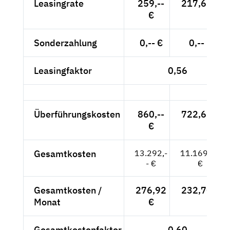
Leasingrate
259,--
217,65 €
€
Sonderzahlung
0,-- €
0,-- €
Leasingfaktor
0,56
Überführungskosten
860,--
722,69 €
€
Gesamtkosten
13.292,-
11.169,75
- €
€
Gesamtkosten /
276,92
232,70 €
Monat
€
Gesamtkostenfaktor
0,60