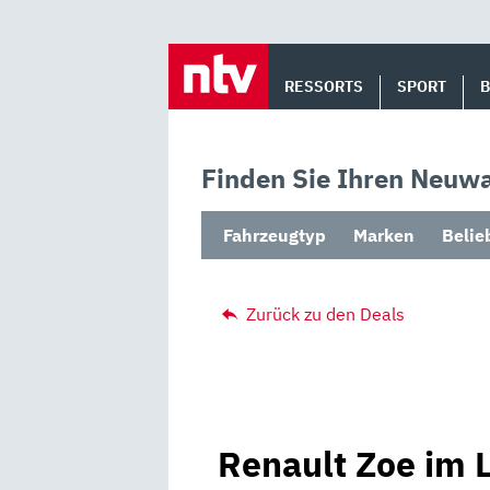
Skip
to
RESSORTS
SPORT
content
Finden Sie Ihren Neuwa
Fahrzeugtyp
Marken
Belie
Zurück zu den Deals
Renault Zoe im L