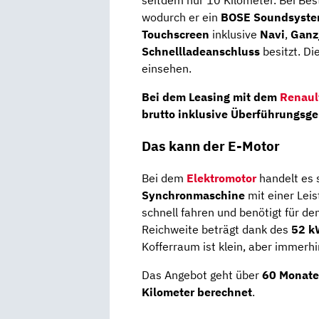
seitdem nur 10 Kilometer. Bei Bes
wodurch er ein
BOSE Soundsyst
Touchscreen
inklusive
Navi
,
Ganz
Schnellladeanschluss
besitzt. D
einsehen.
Bei dem Leasing mit dem
Renaul
brutto
inklusive Überführungsg
Das kann der E-Motor
Bei dem
Elektromotor
handelt es 
Synchronmaschine
mit einer Lei
schnell fahren und benötigt für d
Reichweite beträgt dank des
52 
Kofferraum ist klein, aber immerhi
Das Angebot geht über
60 Monat
Kilometer berechnet
.