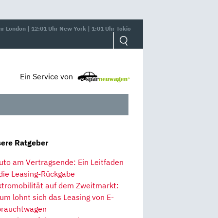
hr London | 12:01 Uhr New York | 1:01 Uhr Tokio
Ein Service von
ere Ratgeber
uto am Vertragsende: Ein Leitfaden
 die Leasing-Rückgabe
ktromobilität auf dem Zweitmarkt:
um lohnt sich das Leasing von E-
rauchtwagen