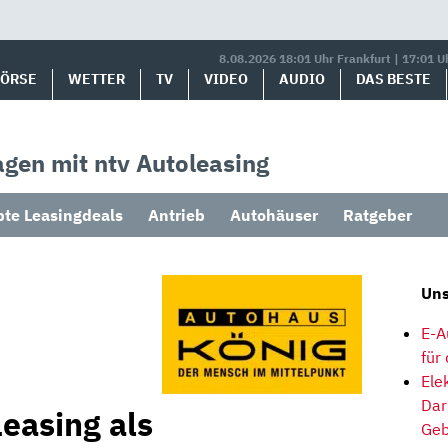
8.08.2026 18:01 Uhr Frankfurt | 17:01 U
BÖRSE
WETTER
TV
VIDEO
AUDIO
DAS BESTE
gen mit ntv Autoleasing
bte Leasingdeals
Antrieb
Autohäuser
Ratgeber
Uns
E-A
für
Ele
Dar
easing als
Geb