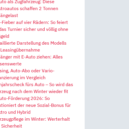
uto als Zugfahrzeug: Diese
ktroautos schaffen 2 Tonnen
ängelast
Fieber auf vier Rädern: So feiert
 das Turnier sicher und völlig ohne
geld
aillierte Darstellung des Modells
 Leasingübernahme
änger mit E-Auto ziehen: Alles
senswerte
sing, Auto-Abo oder Vario-
anzierung im Vergleich
hjahrscheck fürs Auto – So wird das
rzeug nach dem Winter wieder fit
uto-Förderung 2026: So
ktioniert der neue Sozial-Bonus für
ktro und Hybrid
rzeugpflege im Winter: Werterhalt
 Sicherheit