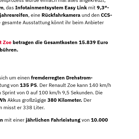
tellprozess wurde einfach mal alles angekreuzt,
em
, das
Infotainmentsystem Easy Link
mit
9,3″-
jahresreifen
, eine
Rückfahrkamera
und den
CCS-
ie gesamte Ausstattung könnt ihr beim Anbieter
t Zoe
betragen die
Gesamtkosten
15.839 Euro
ebühren.
sich um einen
fremderregten Drehstrom-
stung von
135 PS
. Der Renault Zoe kann 140 km/h
en Sprint von 0 auf 100 km/h 9,5 Sekunden. Die
kWh
Akkus großzügige
380 Kilometer.
Der
n misst er 338 Liter.
en
mit einer
jährlichen Fahrleistung
von
10.000