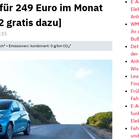
E-A
für 249 Euro im Monat
Ele
Anh
2 gratis dazu]
WM-
ihr
:35
Buß
Det
km* • Emissionen: kombiniert: 0 g/km CO
*
2
der
Anh
Wis
Lea
Fin
Frü
Fah
E-A
fun
Ele
Fah
und