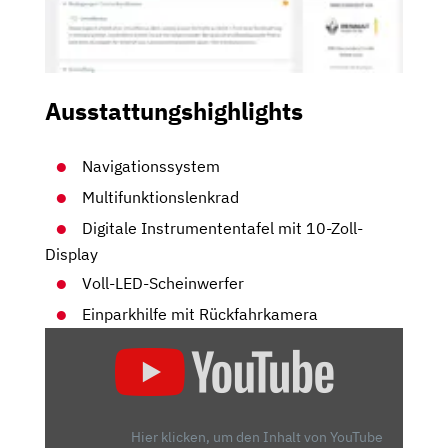
Ausstattungshighlights
Navigationssystem
Multifunktionslenkrad
Digitale Instrumententafel mit 10-Zoll-
Display
Voll-LED-Scheinwerfer
Einparkhilfe mit Rückfahrkamera
„ENDLICH:
EIN
ELEKTROAUTO
FÜR
ALLE!
Hier klicken, um den Inhalt von YouTube