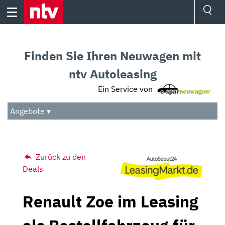
Skip
to
content
Ressorts
Sport
Finden Sie Ihren Neuwagen mit
Börse
Wetter
ntv Autoleasing
TV
Ein Service von
Video
Audio
Angebote ▾
Das Beste
Zurück zu den
Deals
Renault Zoe im Leasing