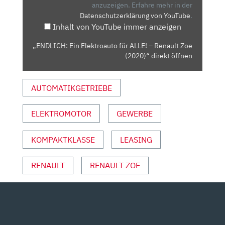
–
anzuzeigen.
Erfahre mehr in der
Datenschutzerklärung von YouTube
.
RENAULT
Inhalt von YouTube immer anzeigen
ZOE
(2020)“
„ENDLICH: Ein Elektroauto für ALLE! – Renault Zoe
VON
(2020)“ direkt öffnen
YOUTUBE
ANZEIGEN
AUTOMATIKGETRIEBE
ELEKTROMOTOR
GEWERBE
KOMPAKTKLASSE
LEASING
RENAULT
RENAULT ZOE