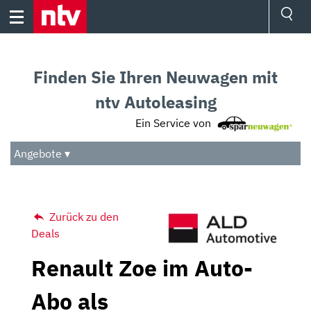
Skip
to
content
Ressorts
Sport
Finden Sie Ihren Neuwagen mit
Börse
Wetter
ntv Autoleasing
TV
Ein Service von
Video
Audio
Angebote ▾
Das Beste
Zurück zu den
Deals
Renault Zoe im Auto-
Abo als