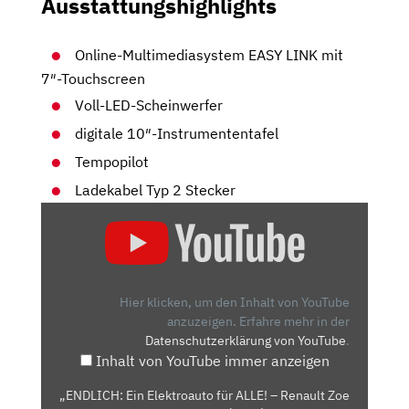
Ausstattungshighlights
Online-Multimediasystem EASY LINK mit
7″-Touchscreen
Voll-LED-Scheinwerfer
digitale 10″-Instrumententafel
Tempopilot
Ladekabel Typ 2 Stecker
„ENDLICH:
EIN
ELEKTROAUTO
FÜR
ALLE!
Hier klicken, um den Inhalt von YouTube
–
anzuzeigen.
Erfahre mehr in der
Datenschutzerklärung von YouTube
.
RENAULT
Inhalt von YouTube immer anzeigen
ZOE
(2020)“
„ENDLICH: Ein Elektroauto für ALLE! – Renault Zoe