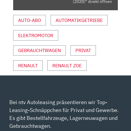
VON
(2020)“ direkt öffnen
YOUTUBE
ANZEIGEN
AUTO-ABO
AUTOMATIKGETRIEBE
ELEKTROMOTOR
GEBRAUCHTWAGEN
PRIVAT
RENAULT
RENAULT ZOE
Bei ntv Autoleasing präsentieren wir Top-
Leasing-Schnäppchen für Privat und Gewerbe.
Es gibt Bestellfahrzeuge, Lagerneuwagen und
Gebrauchtwagen.