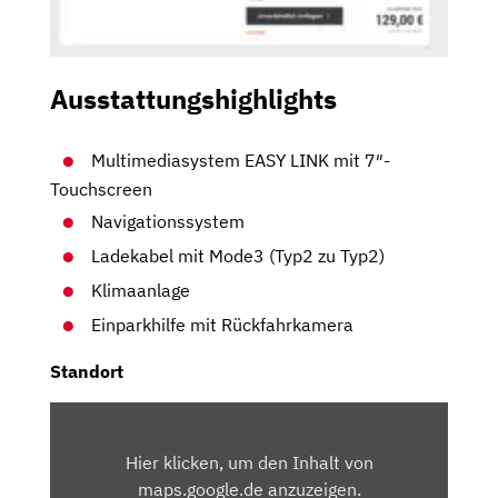
Ausstattungshighlights
Multimediasystem EASY LINK mit 7″-
Touchscreen
Navigationssystem
Ladekabel mit Mode3 (Typ2 zu Typ2)
Klimaanlage
Einparkhilfe mit Rückfahrkamera
Standort
INHALT
VON
Hier klicken, um den Inhalt von
MAPS.GOOGLE.DE
maps.google.de anzuzeigen.
ANZEIGEN