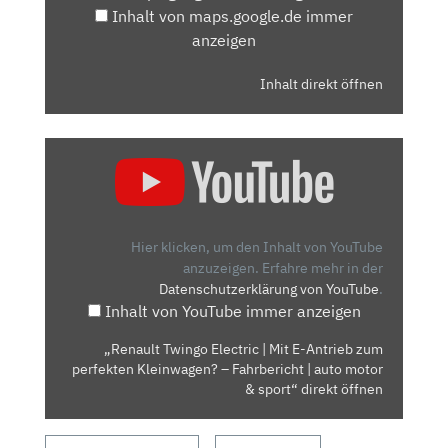
Inhalt von maps.google.de immer
anzeigen
Inhalt direkt öffnen
„RENAULT
TWINGO
ELECTRIC
|
MIT
Hier klicken, um den Inhalt von YouTube
E-
anzuzeigen.
Erfahre mehr in der
Datenschutzerklärung von YouTube
.
ANTRIEB
Inhalt von YouTube immer anzeigen
ZUM
PERFEKTEN
„Renault Twingo Electric | Mit E-Antrieb zum
KLEINWAGEN?
perfekten Kleinwagen? – Fahrbericht | auto motor
–
& sport“ direkt öffnen
FAHRBERICHT
|