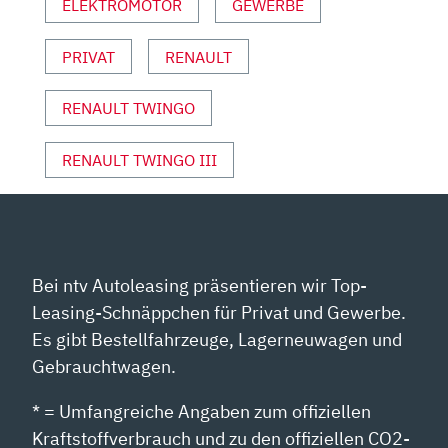
ELEKTROMOTOR
GEWERBE
AUTO
MOTOR
PRIVAT
RENAULT
&
SPORT“
VON
RENAULT TWINGO
YOUTUBE
ANZEIGEN
RENAULT TWINGO III
Bei ntv Autoleasing präsentieren wir Top-
Leasing-Schnäppchen für Privat und Gewerbe.
Es gibt Bestellfahrzeuge, Lagerneuwagen und
Gebrauchtwagen.
* = Umfangreiche Angaben zum offiziellen
Kraftstoffverbrauch und zu den offiziellen CO2-