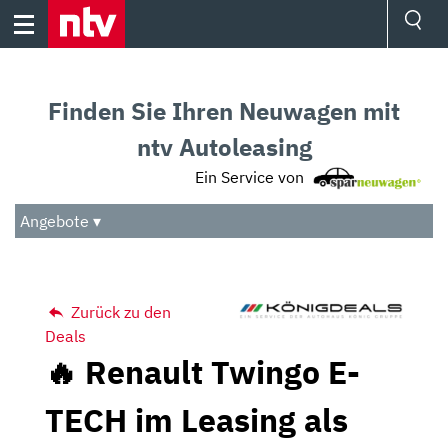
Skip
to
content
Ressorts
Sport
Finden Sie Ihren Neuwagen mit
Börse
Wetter
ntv Autoleasing
TV
Ein Service von
Video
Audio
Angebote ▾
Das Beste
Zurück zu den
Deals
🔥 Renault Twingo E-
TECH im Leasing als