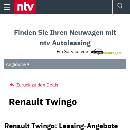
Skip
to
content
Ressorts
Sport
Finden Sie Ihren Neuwagen mit
Börse
Wetter
ntv Autoleasing
TV
Ein Service von
Video
Audio
Angebote ▾
Das Beste
Zurück zu den Deals
Renault Twingo
Renault Twingo: Leasing-Angebote