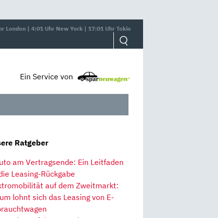
hr London | 4:01 Uhr New York | 17:01 Uhr Tokio
Ein Service von
ere Ratgeber
uto am Vertragsende: Ein Leitfaden
 die Leasing-Rückgabe
ktromobilität auf dem Zweitmarkt:
um lohnt sich das Leasing von E-
rauchtwagen