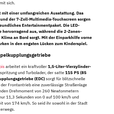
it sich.
 mit einer umfangreichen Ausstattung. Das
und der
7-Zoll-Multimedia-Touchscreen
sorgen
reundliches Entertainmentpaket. Die
LED-
e hervorragend aus, während die
2-Zonen-
Klima an Bord sorgt. Mit der Einparkhilfe vorne
arken in den engsten Lücken zum Kinderspiel.
pelkupplungsgetriebe
is
arbeitet ein kraftvoller
1,5-Liter-Vierzylinder-
pritzung und Turbolader, der satte
115 PS (85
pplungsgetriebe (EDC)
sorgt für blitzschnelle
der Frontantrieb eine zuverlässige Straßenlage
ckenden Drehmoment von 260 Newtonmetern
 nur 11,3 Sekunden von 0 auf 100 km/h und
t von 174 km/h. So seid ihr sowohl in der Stadt
terwegs.