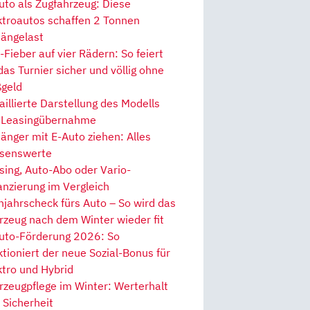
uto als Zugfahrzeug: Diese
ktroautos schaffen 2 Tonnen
ängelast
Fieber auf vier Rädern: So feiert
 das Turnier sicher und völlig ohne
geld
aillierte Darstellung des Modells
 Leasingübernahme
änger mit E-Auto ziehen: Alles
senswerte
sing, Auto-Abo oder Vario-
anzierung im Vergleich
hjahrscheck fürs Auto – So wird das
rzeug nach dem Winter wieder fit
uto-Förderung 2026: So
ktioniert der neue Sozial-Bonus für
ktro und Hybrid
rzeugpflege im Winter: Werterhalt
 Sicherheit