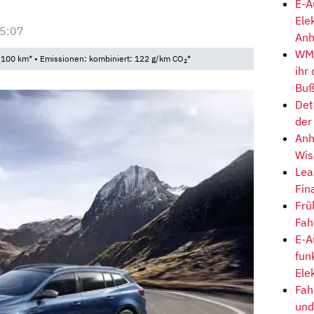
E-A
Ele
5:07
Anh
WM-
/100 km* • Emissionen: kombiniert: 122 g/km CO
*
2
ihr
Buß
Det
der
Anh
Wis
Lea
Fin
Frü
Fah
E-A
fun
Ele
Fah
und