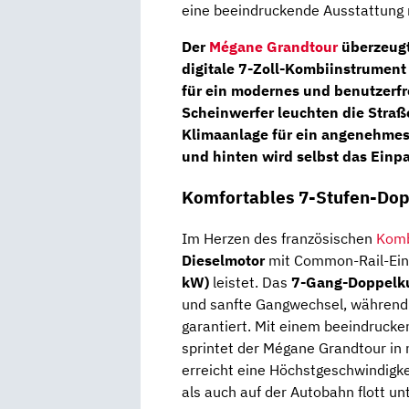
eine beeindruckende Ausstattung m
Der
Mégane Grandtour
überzeugt
digitale 7-Zoll-Kombiinstrument
für ein modernes und benutzerf
Scheinwerfer
leuchten die Straß
Klimaanlage
für ein angenehmes 
und hinten wird selbst das Einp
Komfortables 7-Stufen-Dop
Im Herzen des französischen
Komb
Dieselmotor
mit Common-Rail-Eins
kW)
leistet. Das
7-Gang-Doppelku
und sanfte Gangwechsel, während 
garantiert. Mit einem beeindru
sprintet der Mégane Grandtour in
erreicht eine Höchstgeschwindigkei
als auch auf der Autobahn flott un