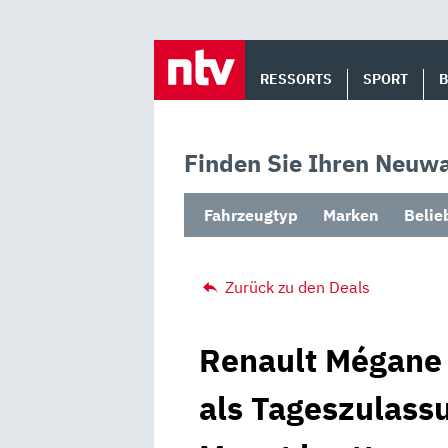
Skip
to
RESSORTS
SPORT
content
Finden Sie Ihren Neuwa
Fahrzeugtyp
Marken
Belie
Zurück zu den Deals
Renault Mégane 
als Tageszulass