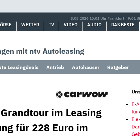
8.08.2026 10:01 Uhr Frankfurt | 9:01 U
BÖRSE
WETTER
TV
VIDEO
AUDIO
DAS BESTE
gen mit ntv Autoleasing
bte Leasingdeals
Antrieb
Autohäuser
Ratgeber
Uns
E-A
Grandtour im Leasing
für
Ele
ung für 228 Euro im
Dar
Geb