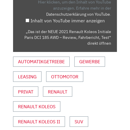
2021
Hier klicken, um den Inhalt von YouTube
RENAULT
anzuzeigen.
Erfahre mehr in der
Datenschutzerklärung von YouTube
.
KOLEOS
Inhalt von YouTube immer anzeigen
INITIALE
PARIS
„Das ist der NEUE 2021 Renault Koleos Initiale
DCI
Paris DCI 185 AWD – Review, Fahrbericht, Test“
185
direkt öffnen
AWD
–
AUTOMATIKGETRIEBE
GEWERBE
REVIEW,
FAHRBERICHT,
LEASING
OTTOMOTOR
TEST“
VON
YOUTUBE
PRIVAT
RENAULT
ANZEIGEN
RENAULT KOLEOS
RENAULT KOLEOS II
SUV