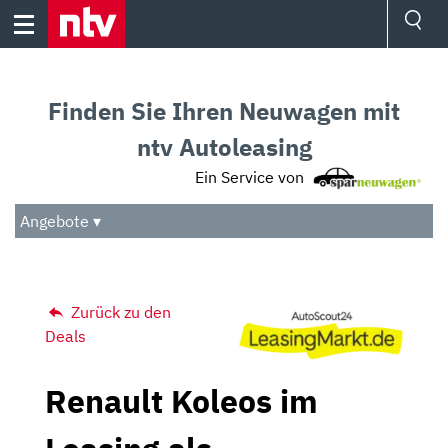
Skip
to
content
Ressorts
Sport
Finden Sie Ihren Neuwagen mit
Börse
Wetter
ntv Autoleasing
TV
Ein Service von
Video
Audio
Angebote ▾
Das Beste
Zurück zu den
Deals
Renault Koleos im