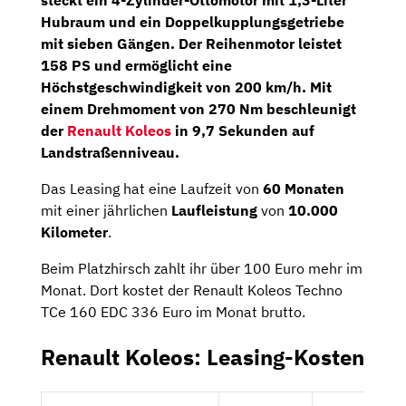
steckt ein
4-Zylinder-Ottomotor
mit
1,3-Liter
Hubraum und ein
Doppelkupplungsgetriebe
mit sieben Gängen. Der Reihenmotor leistet
158 PS und ermöglicht eine
Höchstgeschwindigkeit von 200 km/h. Mit
einem Drehmoment von 270 Nm beschleunigt
der
Renault Koleos
in 9,7 Sekunden auf
Landstraßenniveau.
Das Leasing hat eine Laufzeit von
60 Monaten
mit einer jährlichen
Laufleistung
von
10.000
Kilometer
.
Beim Platzhirsch zahlt ihr über 100 Euro mehr im
Monat. Dort kostet der Renault Koleos Techno
TCe 160 EDC 336 Euro im Monat brutto.
Renault Koleos: Leasing-Kosten