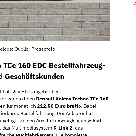
→
oleos; Quelle: Pressefoto
o TCe 160 EDC Bestellfahrzeug-
nd Geschäftskunden
hhaltigen Platzangebot bei
ter verleast den
Renault Koleos Techno TCe 160
en für monatlich
212,50 Euro brutto
. Dabei
urierbares Bestellfahrzeug. Der Anbieter hat
zugefügt. Zu den Ausstattungshighlights gehört
ay, das Multimediasystem
R-Link
2
, das
freiche
Rückfahrkamera
. Die komplette