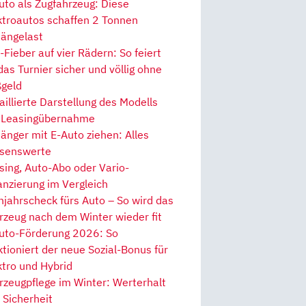
uto als Zugfahrzeug: Diese
ktroautos schaffen 2 Tonnen
ängelast
Fieber auf vier Rädern: So feiert
 das Turnier sicher und völlig ohne
geld
aillierte Darstellung des Modells
 Leasingübernahme
änger mit E-Auto ziehen: Alles
senswerte
sing, Auto-Abo oder Vario-
anzierung im Vergleich
hjahrscheck fürs Auto – So wird das
rzeug nach dem Winter wieder fit
uto-Förderung 2026: So
ktioniert der neue Sozial-Bonus für
ktro und Hybrid
rzeugpflege im Winter: Werterhalt
 Sicherheit