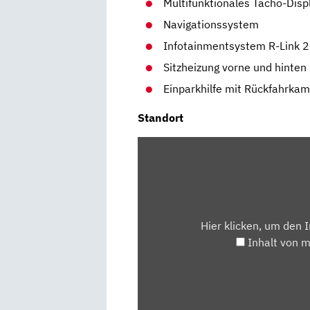
Multifunktionales Tacho-Disp
Navigationssystem
Infotainmentsystem R-Link 2
Sitzheizung vorne und hinten
Einparkhilfe mit Rückfahrka
Standort
INHALT
VON
MAPS.GOOGLE.DE
ANZEIGEN
Hier klicken, um den 
Inhalt von 