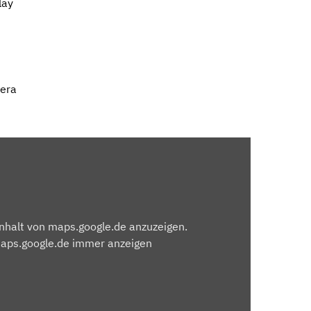
lay
mera
Inhalt von maps.google.de anzuzeigen.
maps.google.de immer anzeigen