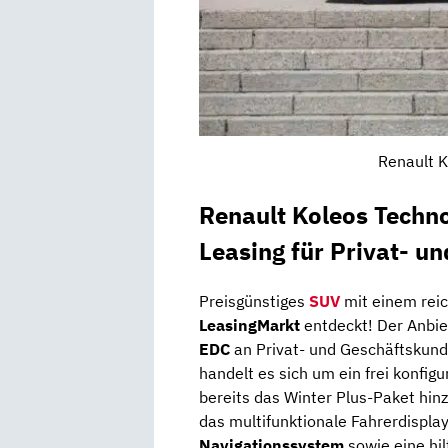
Renault K
Renault Koleos Techn
Leasing für Privat- u
Preisgünstiges
SUV
mit einem reic
LeasingMarkt
entdeckt! Der Anbie
EDC
an Privat- und Geschäftskund
handelt es sich um ein frei konfig
bereits das Winter Plus-Paket hin
das multifunktionale Fahrerdispl
Navigationssystem
sowie eine hil