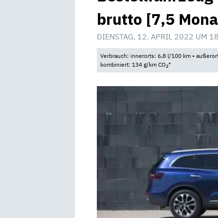
brutto [7,5 Mona
DIENSTAG, 12. APRIL 2022 UM 1
Verbrauch: innerorts: 6,8 l/100 km • außeror
kombiniert: 134 g/km CO
*
2