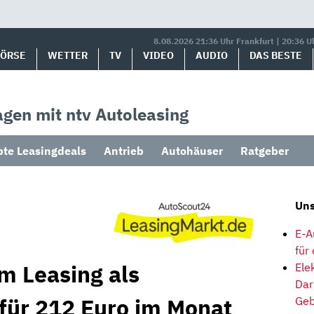
8.08.2026 21:36 Uhr Frankfurt | 20:36 U
BÖRSE
WETTER
TV
VIDEO
AUDIO
DAS BESTE
gen mit ntv Autoleasing
bte Leasingdeals
Antrieb
Autohäuser
Ratgeber
Uns
E-A
für
m Leasing als
Ele
Dar
 für 212 Euro im Monat
Geb