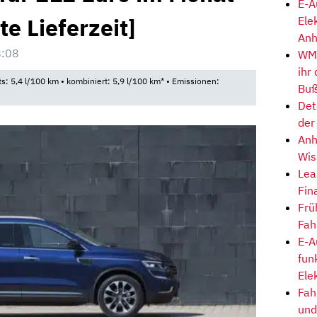
E-A
te Lieferzeit]
Ele
Anh
8:08
WM-
ihr
ts: 5,4 l/100 km • kombiniert: 5,9 l/100 km* • Emissionen:
Buß
Det
der
Anh
Wis
Lea
Fin
Frü
Fah
E-A
fun
Ele
Fah
und