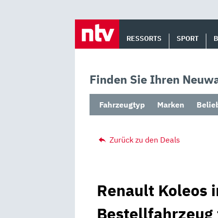
Skip
to
RESSORTS
SPORT
content
Finden Sie Ihren Neuwa
Fahrzeugtyp
Marken
Belie
Zurück zu den Deals
Renault Koleos i
Bestellfahrzeug