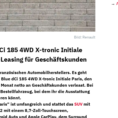
→
Bild: Renault
Ci 185 4WD X-tronic Initiale
-Leasing für Geschäftskunden
 französischen Automobilherstellers. Es geht
Blue dCi 185 4WD X-tronic Initiale Paris
, den
 Monat netto an
Geschäftskunden
verleast. Bei
n
Bestellfahrzeug,
bei dem ihr die Ausstattung
ren könnt.
Paris“ ist umfangreich und stattet das
SUV
mit
2
mit einem
8,7-Zoll-Touchscreen,
roid Auto und Apple CarPlay, dem
Surround