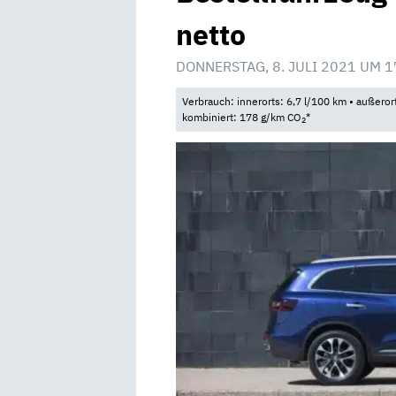
netto
DONNERSTAG, 8. JULI 2021 UM 1
Verbrauch: innerorts: 6,7 l/100 km • außeror
kombiniert: 178 g/km CO
*
2