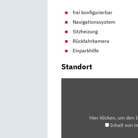
frei konfigurierbar
Navigationssystem
Sitzheizung
Rückfahrkamera
Einparkhilfe
Standort
INHALT
VON
MAPS.GOOGLE.DE
ANZEIGEN
Hier klicken, um den 
Inhalt von 