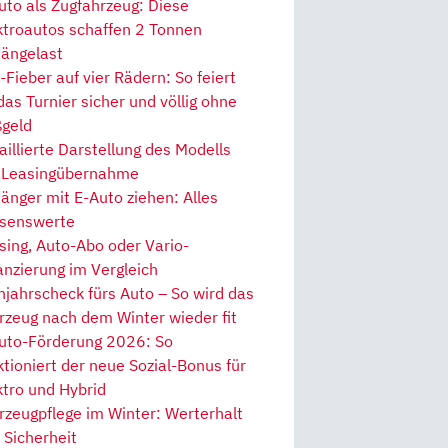
uto als Zugfahrzeug: Diese
ktroautos schaffen 2 Tonnen
ängelast
Fieber auf vier Rädern: So feiert
 das Turnier sicher und völlig ohne
geld
aillierte Darstellung des Modells
 Leasingübernahme
änger mit E-Auto ziehen: Alles
senswerte
sing, Auto-Abo oder Vario-
anzierung im Vergleich
hjahrscheck fürs Auto – So wird das
rzeug nach dem Winter wieder fit
uto-Förderung 2026: So
ktioniert der neue Sozial-Bonus für
ktro und Hybrid
rzeugpflege im Winter: Werterhalt
 Sicherheit