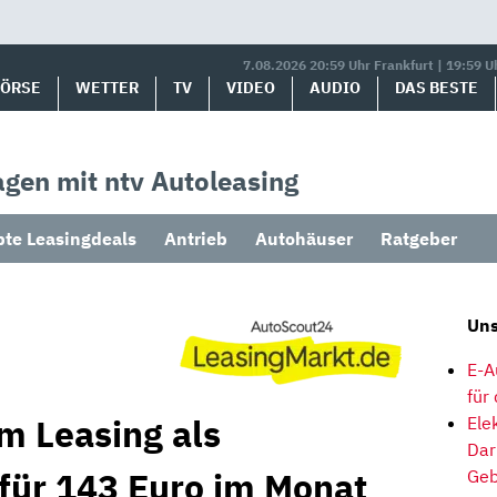
7.08.2026 20:59 Uhr Frankfurt | 19:59 U
BÖRSE
WETTER
TV
VIDEO
AUDIO
DAS BESTE
gen mit ntv Autoleasing
bte Leasingdeals
Antrieb
Autohäuser
Ratgeber
Uns
E-A
für
m Leasing als
Ele
Dar
 für 143 Euro im Monat
Geb