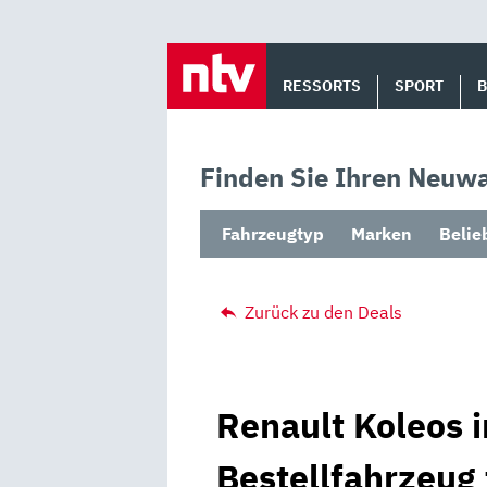
Skip
to
RESSORTS
SPORT
content
Finden Sie Ihren Neuwa
Fahrzeugtyp
Marken
Belie
Zurück zu den Deals
Renault Koleos i
Bestellfahrzeug