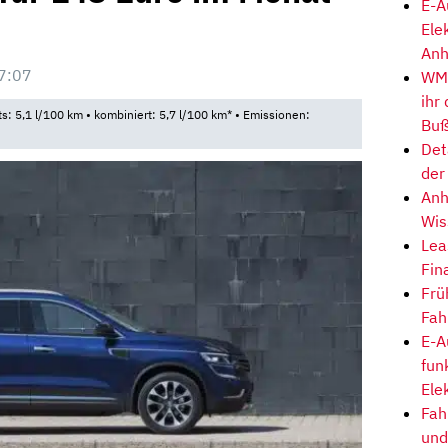
E-A
Ele
Anh
7:07
WM-
ihr
ts: 5,1 l/100 km • kombiniert: 5,7 l/100 km* • Emissionen:
Buß
Det
der
Anh
Wis
Lea
Fin
Frü
Fah
E-A
fun
Ele
Fah
und