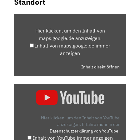
Standort
INHALT
VON
Hier klicken, um den Inhalt von
MAPS.GOOGLE.DE
maps.google.de anzuzeigen.
ANZEIGEN
Inhalt von maps.google.de immer
anzeigen
Inhalt direkt öffnen
„RENAULT
KOLEOS
(2017)
–
SERIENMÄSSIGER L
Hier klicken, um den Inhalt von YouTube
UXUS I
anzuzeigen.
Erfahre mehr in der
Datenschutzerklärung von YouTube
.
M K
Inhalt von YouTube immer anzeigen
OLEOS“ V