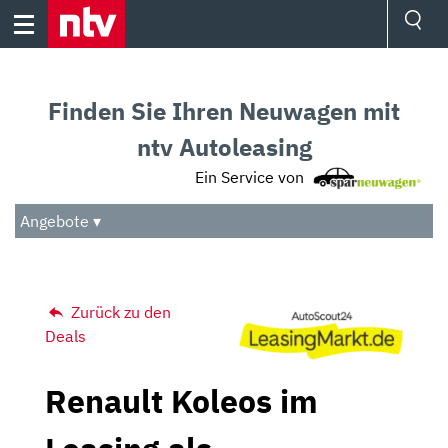
Skip
to
content
Ressorts
Sport
Finden Sie Ihren Neuwagen mit
Börse
Wetter
ntv Autoleasing
TV
Ein Service von
Video
Audio
Angebote ▾
Das Beste
Zurück zu den
Deals
Renault Koleos im