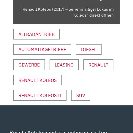
ON Y
„Renault Koleos (2017) – Serienmäßiger Luxus im
OUTUBE A
Koleos“ direkt öffnen
NZEIGEN
ALLRADANTRIEB
AUTOMATIKGETRIEBE
DIESEL
GEWERBE
LEASING
RENAULT
RENAULT KOLEOS
RENAULT KOLEOS II
SUV
Bei ntv Autoleasing präsentieren wir Top-