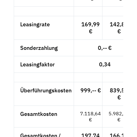
Leasingrate
169,99
142,85
€
€
Sonderzahlung
0,-- €
Leasingfaktor
0,34
Überführungskosten
999,-- €
839,50
€
Gesamtkosten
7.118,64
5.982,05
€
€
Gesamtkosten /
197,74
166,17