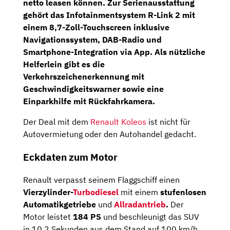
netto leasen können. Zur Serienausstattung
gehört das
Infotainmentsystem R-Link 2
mit
einem 8,7-Zoll-Touchscreen inklusive
Navigationssystem, DAB-Radio
und
Smartphone-Integration
via App. Als nützliche
Helferlein gibt es die
Verkehrszeichenerkennung
mit
Geschwindigkeitswarner sowie eine
Einparkhilfe mit
Rückfahrkamera.
Der Deal mit dem
Renault Koleos
ist nicht für
Autovermietung oder den Autohandel gedacht.
Eckdaten zum Motor
Renault verpasst seinem Flaggschiff einen
Vierzylinder-
Turbodiesel
mit einem
stufenlosen
Automatikgetriebe
und
Allradantrieb
.
Der
Motor leistet
184 PS
und beschleunigt das SUV
in 10,2 Sekunden aus dem Stand auf 100 km/h.