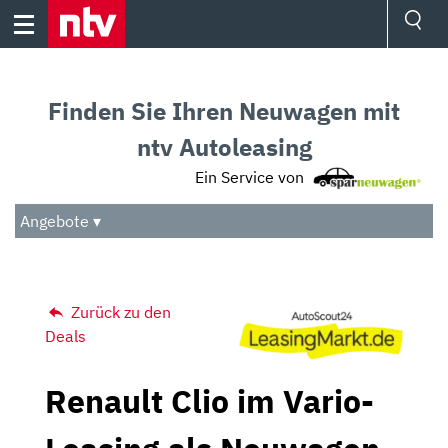
Skip
to
content
Ressorts
Sport
Finden Sie Ihren Neuwagen mit
Börse
Wetter
ntv Autoleasing
TV
Ein Service von
Video
Audio
Angebote ▾
Das Beste
Zurück zu den
Deals
Renault Clio im Vario-