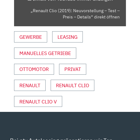
PREIS
–
„Renault Clio (2019): Neuvorstellung – Test –
DETAILS“
Preis – Details“ direkt öffnen
VON
YOUTUBE
GEWERBE
LEASING
ANZEIGEN
MANUELLES GETRIEBE
OTTOMOTOR
PRIVAT
RENAULT
RENAULT CLIO
RENAULT CLIO V