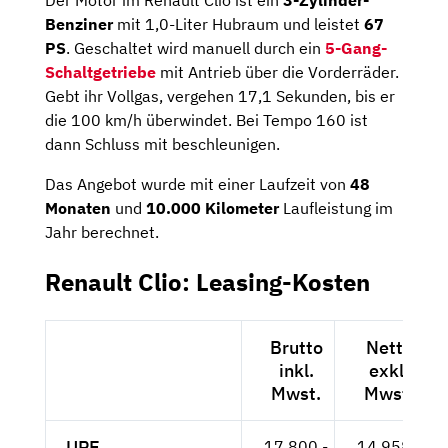
Der Motor im Renault Clio ist ein
3-Zylinder-
Benziner
mit 1,0-Liter Hubraum und leistet
67
PS
. Geschaltet wird manuell durch ein
5-Gang-
Schaltgetriebe
mit Antrieb über die Vorderräder.
Gebt ihr Vollgas, vergehen 17,1 Sekunden, bis er
die 100 km/h überwindet. Bei Tempo 160 ist
dann Schluss mit beschleunigen.
Das Angebot wurde mit einer Laufzeit von
48
Monaten
und
10.000 Kilometer
Laufleistung im
Jahr berechnet.
Renault Clio: Leasing-Kosten
Brutto
Netto
inkl.
exkl.
Mwst.
Mwst.
UPE
17.800,-
14.958,-