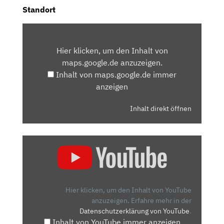
Standort
INHALT
VON
Hier klicken, um den Inhalt von
MAPS.GOOGLE.DE
maps.google.de anzuzeigen.
ANZEIGEN
Inhalt von maps.google.de immer
anzeigen
Inhalt direkt öffnen
„RENAULT
CLIO
(2019):
NEUVORSTELLUNG
–
Hier klicken, um den Inhalt von YouTube
TEST
anzuzeigen.
Erfahre mehr in der
Datenschutzerklärung von YouTube
.
–
Inhalt von YouTube immer anzeigen