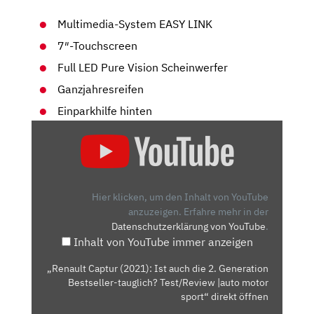
Multimedia-System EASY LINK
7″-Touchscreen
Full LED Pure Vision Scheinwerfer
Ganzjahresreifen
Einparkhilfe hinten
„RENAULT
CAPTUR
(2021):
IST
AUCH
Hier klicken, um den Inhalt von YouTube
DIE
anzuzeigen.
Erfahre mehr in der
Datenschutzerklärung von YouTube
.
2.
Inhalt von YouTube immer anzeigen
GENERATION
BESTSELLER-
„Renault Captur (2021): Ist auch die 2. Generation
TAUGLICH?
Bestseller-tauglich? Test/Review |auto motor
TEST/REVIEW
sport“ direkt öffnen
|AUTO