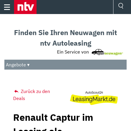
Skip
to
content
Ressorts
Sport
Finden Sie Ihren Neuwagen mit
Börse
Wetter
ntv Autoleasing
TV
Ein Service von
Video
Audio
Angebote ▾
Das Beste
Zurück zu den
Deals
Renault Captur im