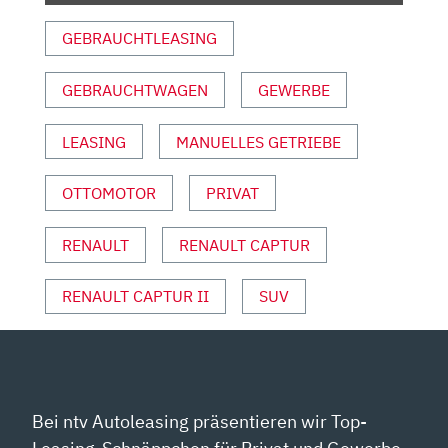
MOTOR
GEBRAUCHTLEASING
SPORT“
VON
GEBRAUCHTWAGEN
GEWERBE
YOUTUBE
ANZEIGEN
LEASING
MANUELLES GETRIEBE
OTTOMOTOR
PRIVAT
RENAULT
RENAULT CAPTUR
RENAULT CAPTUR II
SUV
Bei ntv Autoleasing präsentieren wir Top-