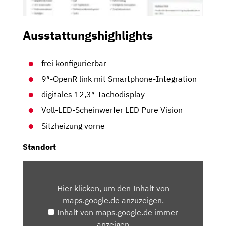
Ausstattungshighlights
frei konfigurierbar
9″-OpenR link mit Smartphone-Integration
digitales 12,3″-Tachodisplay
Voll-LED-Scheinwerfer LED Pure Vision
Sitzheizung vorne
Standort
INHALT
VON
Hier klicken, um den Inhalt von
MAPS.GOOGLE.DE
maps.google.de anzuzeigen.
ANZEIGEN
Inhalt von maps.google.de immer
anzeigen