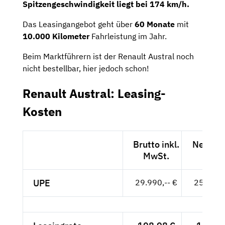
Spitzengeschwindigkeit liegt bei 174 km/h.
Das Leasingangebot geht über
60 Monate
mit
10.000 Kilometer
Fahrleistung im Jahr.
Beim Marktführern ist der Renault Austral noch
nicht bestellbar, hier jedoch schon!
Renault Austral: Leasing-
Kosten
Brutto inkl.
Netto e
MwSt.
MwSt
UPE
29.990,-- €
25.202,-