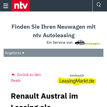
Skip
to
content
Ressorts
Sport
Finden Sie Ihren Neuwagen mit
Börse
Wetter
ntv Autoleasing
TV
Ein Service von
Video
Audio
Angebote ▾
Das Beste
Zurück zu den
Deals
Renault Austral im