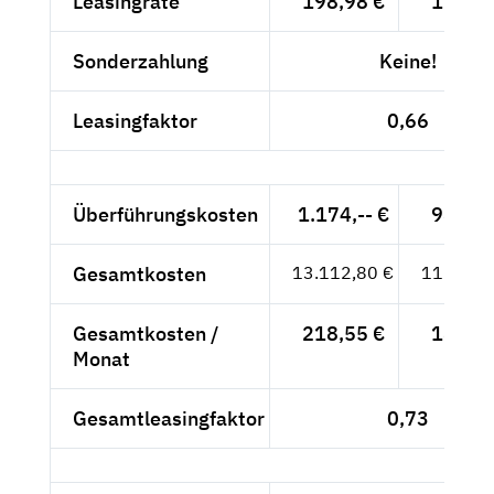
Leasingrate
198,98 €
167,21
Sonderzahlung
Keine!
Leasingfaktor
0,66
Überführungskosten
1.174,-- €
986,55
Gesamtkosten
13.112,80 €
11.019,
Gesamtkosten /
218,55 €
183,65
Monat
Gesamtleasingfaktor
0,73