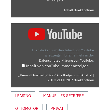
Inhalt direkt öffnen
„RENAULT
AUSTRAL
(2022):
AUS
KADJAR
Hier klicken, um den Inhalt von YouTube
WIRD
anzuzeigen.
Erfahre mehr in der
Datenschutzerklärung von YouTube
.
AUSTRAL
Inhalt von YouTube immer anzeigen
|
AUTO
„Renault Austral (2022): Aus Kadjar wird Austral |
ZEITUNG“
AUTO ZEITUNG“ direkt öffnen
VON
YOUTUBE
LEASING
MANUELLES GETRIEBE
ANZEIGEN
OTTOMOTOR
PRIVAT