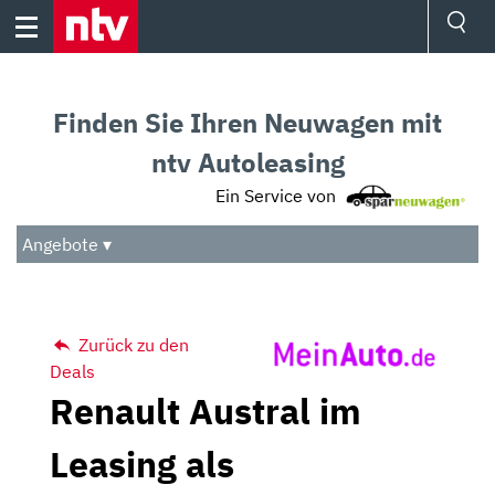
Skip
to
content
Ressorts
Sport
Finden Sie Ihren Neuwagen mit
Börse
Wetter
ntv Autoleasing
TV
Ein Service von
Video
Audio
Angebote ▾
Das Beste
Zurück zu den
Deals
Renault Austral im
Leasing als