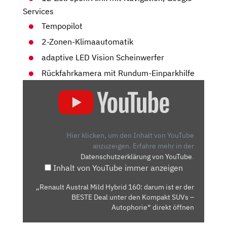
Services
Tempopilot
2-Zonen-Klimaautomatik
adaptive LED Vision Scheinwerfer
Rückfahrkamera mit Rundum-Einparkhilfe
„RENAULT
AUSTRAL
MILD
HYBRID
160:
Hier klicken, um den Inhalt von YouTube
DARUM
anzuzeigen.
Erfahre mehr in der
Datenschutzerklärung von YouTube
.
IST
Inhalt von YouTube immer anzeigen
ER
DER
„Renault Austral Mild Hybrid 160: darum ist er der
BESTE
BESTE Deal unter den Kompakt SUVs –
DEAL
Autophorie“ direkt öffnen
UNTER