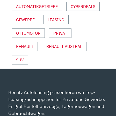
DEN
AUTOMATIKGETRIEBE
CYBERDEALS
KOMPAKT
SUVS
GEWERBE
LEASING
–
AUTOPHORIE“
VON
OTTOMOTOR
PRIVAT
YOUTUBE
ANZEIGEN
RENAULT
RENAULT AUSTRAL
SUV
Bei ntv Autoleasing präsentieren wir Top-
Leasing-Schnäppchen für Privat und Gewerbe.
Es gibt Bestellfahrzeuge, Lagerneuwagen und
Gebrauchtwagen.