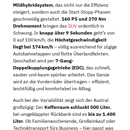
Mildhybridsystem
, das nicht nur die Effizienz
steigert, sondern auch die Start-Stopp-Phasen
geschmeidig gestaltet.
160 PS und 270 Nm
Drehmoment
bringen das
SUV
ordentlich in
Schwung. In
knapp über 9 Sekunden
geht’s von
0 auf 100 km/h, die
Höchstgeschwindigkeit
liegt bei 174 km/h
– völlig ausreichend für zügige
Autobahnetappen und flotte Überlandfahrten.
Geschaltet wird per
7-Gang-
Doppelkupplungsgetriebe (EDC)
, das schnell,
sauber und kaum spürbar arbeitet. Das Ganze
wird an die Vorderräder übertragen – effizient,
leichtfüßig und komfortabel im Alltag.
Auch bei der Variabilität zeigt sich der Austral
großzügig: Der
Kofferraum schluckt 500 Liter
,
bei umgeklappter Rückbank sind es
bis zu 1.400
Liter
. Ob Familienwochenende, Großeinkauf oder
Techniktransport fürs Business – hier passt was