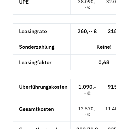
UPE
38.090,-
32.008,-- 
- €
Leasingrate
260,-- €
218,49 
Sonderzahlung
Keine!
Leasingfaktor
0,68
Überführungskosten
1.090,-
915,97 
- €
Gesamtkosten
13.570,-
11.403,36
- €