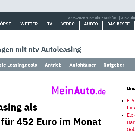
8.08.2026 4:59 Uhr Frankfurt | 3:59 Uh
BÖRSE
WETTER
TV
VIDEO
AUDIO
DAS BESTE
gen mit ntv Autoleasing
bte Leasingdeals
Antrieb
Autohäuser
Ratgeber
Uns
E-A
asing als
für
Ele
 für 452 Euro im Monat
Dar
Geb