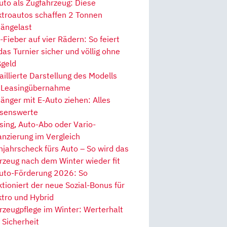
uto als Zugfahrzeug: Diese
ktroautos schaffen 2 Tonnen
ängelast
Fieber auf vier Rädern: So feiert
 das Turnier sicher und völlig ohne
geld
aillierte Darstellung des Modells
 Leasingübernahme
änger mit E-Auto ziehen: Alles
senswerte
sing, Auto-Abo oder Vario-
anzierung im Vergleich
hjahrscheck fürs Auto – So wird das
rzeug nach dem Winter wieder fit
uto-Förderung 2026: So
ktioniert der neue Sozial-Bonus für
ktro und Hybrid
rzeugpflege im Winter: Werterhalt
 Sicherheit