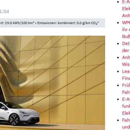
E-A
Ele
1:04
Anh
WM-
t: 19,0 kWh/100 km* • Emissionen: kombiniert: 0,0 g/km CO
*
2
ihr
Buß
Det
der
Anh
Wis
Lea
Fin
Frü
Fah
E-A
fun
Ele
Fah
und