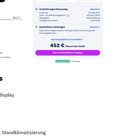
s
display
l
 Standklimatisierung