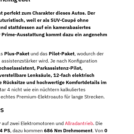
t perfekt zum Charakter dieses Autos. Der
uturistisch, weil er als SUV-Coupé ohne
und stattdessen auf ein kamerabasiertes
er Prime-Ausstattung kommt dazu ein angenehm
as
Plus-Paket
und das
Pilot-Paket
, wodurch der
 assistenzstärker wird. Je nach Konfiguration
echselassistent, Parkassistenz-Pilot,
verstellbare Lenksäule, 12-fach elektrisch
te Rücksitze und hochwertige Komfortdetails im
tar 4 nicht wie ein nüchtern kalkuliertes
 echtes Premium-Elektroauto für lange Strecken.
PS
r
auf zwei Elektromotoren und
Allradantrieb
. Die
44 PS
, dazu kommen
686 Nm Drehmoment
. Von
0