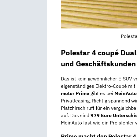
Polesta
Polestar 4 coupé Dual
und Geschäftskunden
Das ist kein gewöhnlicher E-SUV v
eigenständiges Elektro-Coupé mi
motor Prime
gibt es bei
MeinAuto
Privatleasing. Richtig spannend wi
Platzhirsch ruft für ein vergleich
auf. Das sind
979 Euro Unterschi
MeinAuto fast wie ein Preisfehler w
Prime macht den Polestar 4 