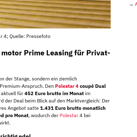
→
r 4; Quelle: Pressefoto
 motor Prime Leasing für Privat-
on der Stange, sondern ein ziemlich
t Premium-Anspruch. Den
Polestar 4
coupé Dual
aktuell für
452 Euro brutto im Monat
im
rd der Deal beim Blick auf den Marktvergleich: Der
bares Angebot satte
1.431 Euro brutto monatlich
ed pro Monat
, wodurch der
Polestar
4 bei
irkt.
richtig edel