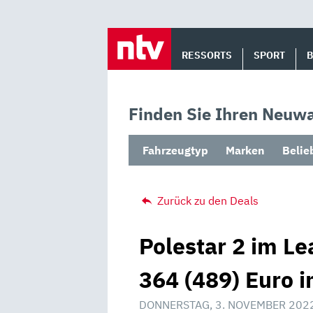
Skip
to
RESSORTS
SPORT
content
Finden Sie Ihren Neuwa
Fahrzeugtyp
Marken
Belie
Zurück zu den Deals
Polestar 2 im L
364 (489) Euro 
DONNERSTAG, 3. NOVEMBER 202