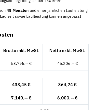
gkeit liegt lediglich bei 160 km/h.
 von
48 Monaten
und einer jährlichen Laufleistung
Laufzeit sowie Laufleistung können angepasst
osten
Brutto inkl. MwSt.
Netto exkl. MwSt.
53.795,-- €
45.206,-- €
433,45 €
364,24 €
7.140,-- €
6.000,-- €