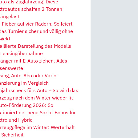
uto als Zugfahrzeug: Diese
ktroautos schaffen 2 Tonnen
ängelast
Fieber auf vier Rädern: So feiert
 das Turnier sicher und völlig ohne
geld
aillierte Darstellung des Modells
 Leasingübernahme
änger mit E-Auto ziehen: Alles
senswerte
sing, Auto-Abo oder Vario-
anzierung im Vergleich
hjahrscheck fürs Auto – So wird das
rzeug nach dem Winter wieder fit
uto-Förderung 2026: So
ktioniert der neue Sozial-Bonus für
ktro und Hybrid
rzeugpflege im Winter: Werterhalt
 Sicherheit