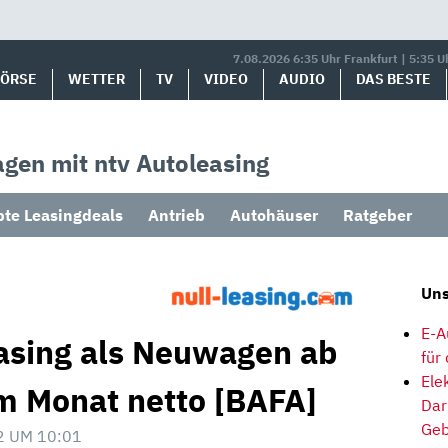
7.08.2026 6:35 Uhr Frankfurt | 5:35 U
BÖRSE
WETTER
TV
VIDEO
AUDIO
DAS BESTE
gen mit ntv Autoleasing
bte Leasingdeals
Antrieb
Autohäuser
Ratgeber
Uns
E-A
easing als Neuwagen ab
für
Ele
im Monat netto [BAFA]
Dar
Geb
2 UM 10:01