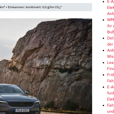
E-A
Ele
km* • Emissionen: kombiniert: 0,0 g/km CO
*
2
Anh
WM-
ihr
Buß
Det
der
Anh
Wis
Lea
Fin
Frü
Fah
E-A
fun
Ele
Fah
und