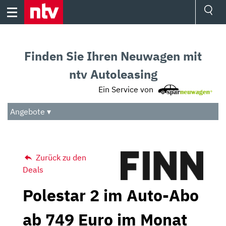
Skip
to
content
Ressorts
Sport
Finden Sie Ihren Neuwagen mit
Börse
Wetter
ntv Autoleasing
TV
Ein Service von
Video
Audio
Angebote ▾
Das Beste
Zurück zu den
Deals
Polestar 2 im Auto-Abo
ab 749 Euro im Monat