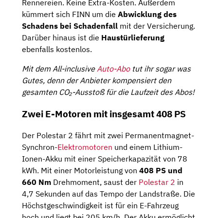
Rennereien. Keine Extra-Kosten. Außerdem
kümmert sich FINN um die
Abwicklung des
Schadens bei Schadenfall
mit der Versicherung.
Darüber hinaus ist die
Haustürlieferung
ebenfalls kostenlos.
Mit dem All-inclusive
Auto-Abo
tut ihr sogar was
Gutes, denn der Anbieter kompensiert den
gesamten CO₂-Ausstoß für die Laufzeit des Abos!
Zwei E-Motoren mit insgesamt 408 PS
Der Polestar 2 fährt mit zwei Permanentmagnet-
Synchron-
Elektromotoren
und einem Lithium-
Ionen-Akku mit einer Speicherkapazität von 78
kWh. Mit einer Motorleistung von
408 PS und
660 Nm
Drehmoment, saust der
Polesta
r
2
in
4,7 Sekunden auf das Tempo der Landstraße. Die
Höchstgeschwindigkeit ist für ein E-Fahrzeug
hoch und liegt bei 205 km/h. Der Akku ermöglicht