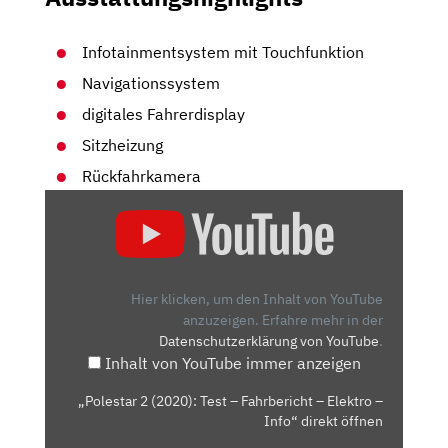
Infotainmentsystem mit Touchfunktion
Navigationssystem
digitales Fahrerdisplay
Sitzheizung
Rückfahrkamera
„POLESTAR
2
(2020):
TEST
–
Hier klicken, um den Inhalt von YouTube
FAHRBERICHT
anzuzeigen.
Erfahre mehr in der
Datenschutzerklärung von YouTube
.
–
Inhalt von YouTube immer anzeigen
ELEKTRO
–
„Polestar 2 (2020): Test – Fahrbericht – Elektro –
INFO“
Info“ direkt öffnen
VON