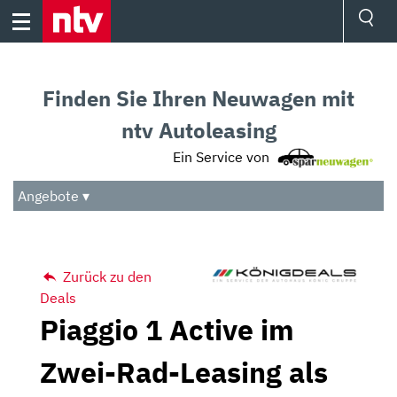
Skip
to
content
Ressorts
Sport
Finden Sie Ihren Neuwagen mit
Börse
Wetter
ntv Autoleasing
TV
Ein Service von
Video
Audio
Angebote ▾
Das Beste
Zurück zu den
Deals
Piaggio 1 Active im
Zwei-Rad-Leasing als