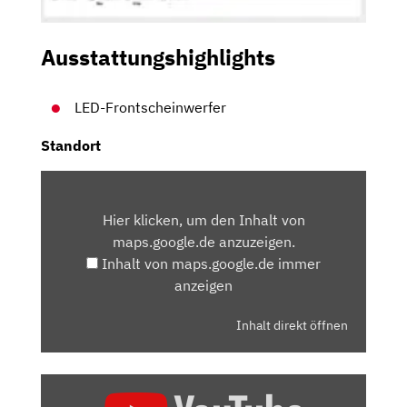
Ausstattungshighlights
LED-Frontscheinwerfer
Standort
INHALT
VON
Hier klicken, um den Inhalt von
MAPS.GOOGLE.DE
maps.google.de anzuzeigen.
ANZEIGEN
Inhalt von maps.google.de immer
anzeigen
Inhalt direkt öffnen
„PIAGGIO
1