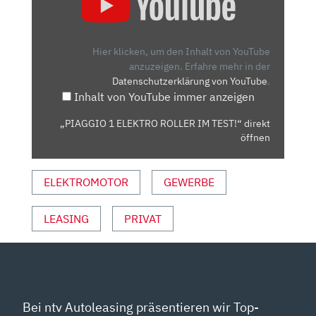
ELEKTRO
ROLLER
IM
Hier klicken, um den Inhalt von YouTube
TEST!“
anzuzeigen.
Erfahre mehr in der
Datenschutzerklärung von YouTube
.
VON
Inhalt von YouTube immer anzeigen
YOUTUBE
ANZEIGEN
„PIAGGIO 1 ELEKTRO ROLLER IM TEST!“ direkt
öffnen
ELEKTROMOTOR
GEWERBE
LEASING
PRIVAT
Bei ntv Autoleasing präsentieren wir Top-