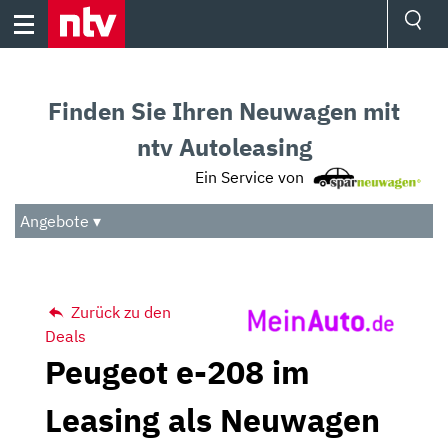
Skip
to
content
Ressorts
Sport
Finden Sie Ihren Neuwagen mit
Börse
Wetter
ntv Autoleasing
TV
Ein Service von
Video
Audio
Angebote ▾
Das Beste
Zurück zu den
Deals
Peugeot e-208 im
Leasing als Neuwagen