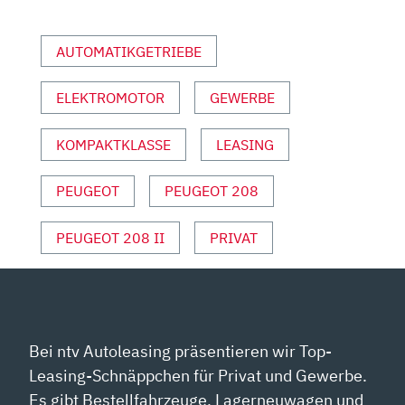
SPORT“
VON
AUTOMATIKGETRIEBE
YOUTUBE
ANZEIGEN
ELEKTROMOTOR
GEWERBE
KOMPAKTKLASSE
LEASING
PEUGEOT
PEUGEOT 208
PEUGEOT 208 II
PRIVAT
Bei ntv Autoleasing präsentieren wir Top-
Leasing-Schnäppchen für Privat und Gewerbe.
Es gibt Bestellfahrzeuge, Lagerneuwagen und