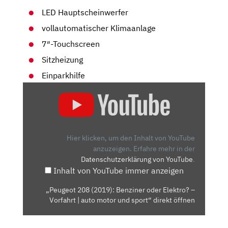
LED Hauptscheinwerfer
vollautomatischer Klimaanlage
7″-Touchscreen
Sitzheizung
Einparkhilfe
„PEUGEOT
208
(2019):
BENZINER
ODER
Hier klicken, um den Inhalt von YouTube
ELEKTRO?
anzuzeigen.
Erfahre mehr in der
Datenschutzerklärung von YouTube
.
–
Inhalt von YouTube immer anzeigen
VORFAHRT
|
„Peugeot 208 (2019): Benziner oder Elektro? –
AUTO
Vorfahrt | auto motor und sport“ direkt öffnen
MOTOR
UND