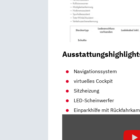
Ausstattungshighlight
Navigationssystem
virtuelles Cockpit
Sitzheizung
LED-Scheinwerfer
Einparkhilfe mit Rückfahrka
„PEUGEOT
208
(2019):
BENZINER