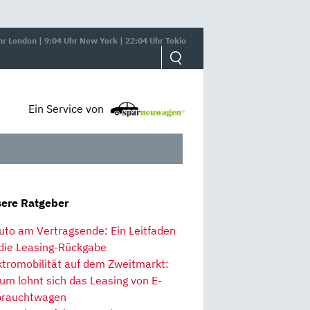
hr London | 9:04 Uhr New York | 22:04 Uhr Tokio
Ein Service von
ere Ratgeber
uto am Vertragsende: Ein Leitfaden
 die Leasing-Rückgabe
ktromobilität auf dem Zweitmarkt:
um lohnt sich das Leasing von E-
rauchtwagen