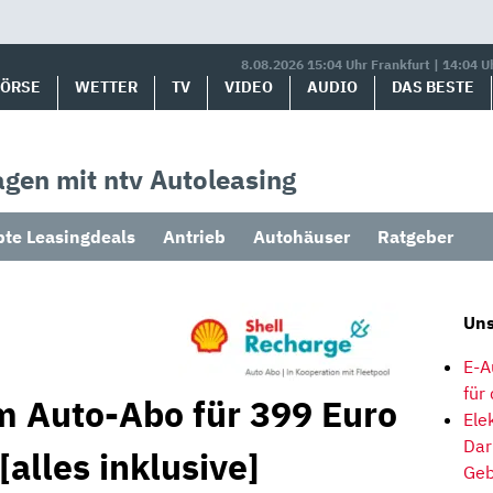
8.08.2026 15:04 Uhr Frankfurt | 14:04 U
BÖRSE
WETTER
TV
VIDEO
AUDIO
DAS BESTE
gen mit ntv Autoleasing
bte Leasingdeals
Antrieb
Autohäuser
Ratgeber
Uns
E-A
für
m Auto-Abo für 399 Euro
Ele
Dar
[alles inklusive]
Geb