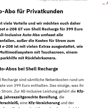
→
o-Abo für Privatkunden
t viele Vorteile und wir möchten euch daher
eot e-208 GT
von
Shell Recharge
für
399 Euro
All-inclusive Auto-Abo umfasst alle
anfallen, außer die Kosten für Strom zum
e-208 ist mit vielen Extras ausgestattet, wie
 Multimediasystem mit Touchscreen, einem
parkhilfe mit
Rückfahrkamera
.
uto-Abos bei Shell Recharge
l Recharge sind sämtliche Nebenkosten rund um
ate von 399 Euro enthalten. Das einzige, was ihr
n Strom. Zur All-inclusive Leistung gehört die
Kfz-
g
,
jahreszeitgerechte Bereifung
, die
Verschleiß,
eine
Kfz-Versicherung
und der