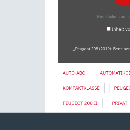
ODER
ELEKTRO?
Hier klicken, um 
–
VORFAHRT
Inhalt v
|
AUTO
MOTOR
„Peugeot 208 (2019): Benziner o
UND
SPORT“
VON
AUTO-ABO
AUTOMATIKG
YOUTUBE
ANZEIGEN
KOMPAKTKLASSE
PEUGE
PEUGEOT 208 II
PRIVAT