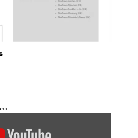
s
mera