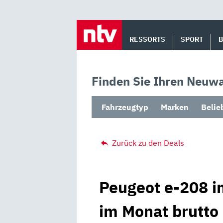
Skip
to
RESSORTS
SPORT
content
Finden Sie Ihren Neuwa
Fahrzeugtyp
Marken
Belie
Zurück zu den Deals
Peugeot e-208 i
im Monat brutto 