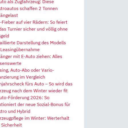
uto als Zugfahrzeug: Diese
ktroautos schaffen 2 Tonnen
ängelast
Fieber auf vier Rädern: So feiert
 das Turnier sicher und völlig ohne
geld
aillierte Darstellung des Modells
 Leasingübernahme
änger mit E-Auto ziehen: Alles
senswerte
sing, Auto-Abo oder Vario-
anzierung im Vergleich
hjahrscheck fürs Auto – So wird das
rzeug nach dem Winter wieder fit
uto-Förderung 2026: So
ktioniert der neue Sozial-Bonus für
ktro und Hybrid
rzeugpflege im Winter: Werterhalt
 Sicherheit