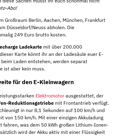
m diese Sachen müsst ihr euch schonmal nicht
uto-Abo!
im Großraum Berlin, Aachen, München, Frankfurt
m Düsseldorf/Neuss abholen. Die
nmalig 249 Euro brutto kosten.
Recharge Ladekarte
mit über 200.000
dieser Karte könnt ihr an der Ladesäule euer E-
ie beim Laden entstehen, werden separat
e ist aber kein muss.
weite für den E-Kleinwagern
leistungsstarken
Elektromotor
ausgestattet, der
fen-Reduktionsgetriebe
mit Frontantrieb verfügt.
eschleunigt in nur 8,1 Sekunden auf 100 km/h und
it von 150 km/h. Mit einer einzigen Akkuladung
t fahren, was dem 50 kWh großen Lithium-Ionen-
ätzlich wird der Akku aktiv mit einer Flüssigkeit