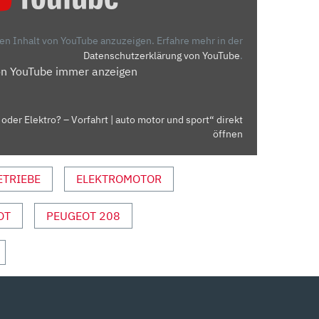
den Inhalt von YouTube anzuzeigen.
Erfahre mehr in der
Datenschutzerklärung von YouTube
.
on YouTube immer anzeigen
der Elektro? – Vorfahrt | auto motor und sport“ direkt
öffnen
ETRIEBE
ELEKTROMOTOR
OT
PEUGEOT 208