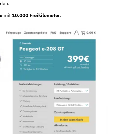
iden.
e
mit
10.000 Freikilometer
.