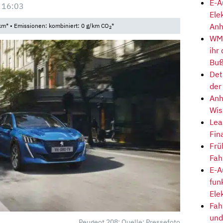
E-A
 16:03
Ele
Anh
km* • Emissionen: kombiniert: 0 g/km CO
*
2
WM-
ihr
Buß
Det
der
Anh
Wis
Lea
Fin
Frü
Fah
E-A
fun
Ele
Fah
und
Peugeot 208; Quelle: Pressefoto