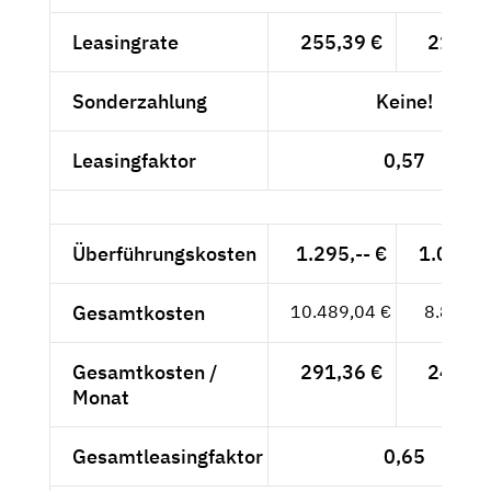
Leasingrate
255,39 €
214,61
Sonderzahlung
Keine!
Leasingfaktor
0,57
Überführungskosten
1.295,-- €
1.088,2
Gesamtkosten
10.489,04 €
8.814,3
Gesamtkosten /
291,36 €
244,84
Monat
Gesamtleasingfaktor
0,65