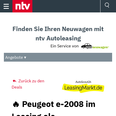
Skip
to
content
Ressorts
Sport
Finden Sie Ihren Neuwagen mit
Börse
Wetter
ntv Autoleasing
TV
Ein Service von
Video
Audio
Angebote ▾
Das Beste
Zurück zu den
Deals
🔥 Peugeot e-2008 im