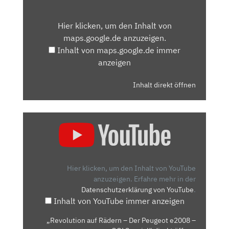
INHALT
VON
Hier klicken, um den Inhalt von
MAPS.GOOGLE.DE
maps.google.de anzuzeigen.
ANZEIGEN
Inhalt von maps.google.de immer
anzeigen
Inhalt direkt öffnen
„REVOLUTION
AUF
RÄDERN
–
DER
Hier klicken, um den Inhalt von YouTube
PEUGEOT
anzuzeigen.
Erfahre mehr in der
Datenschutzerklärung von YouTube
.
E2008
Inhalt von YouTube immer anzeigen
–
GO!
„Revolution auf Rädern – Der Peugeot e2008 –
SPEZIAL“