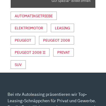
GO! Spezial“ direkt öffnen
VON
YOUTUBE
AUTOMATIKGETRIEBE
ANZEIGEN
ELEKTROMOTOR
LEASING
PEUGEOT
PEUGEOT 2008
PEUGEOT 2008 II
PRIVAT
SUV
Bei ntv Autoleasing präsentieren wir Top-
Leasing-Schnäppchen für Privat und Gewerbe.