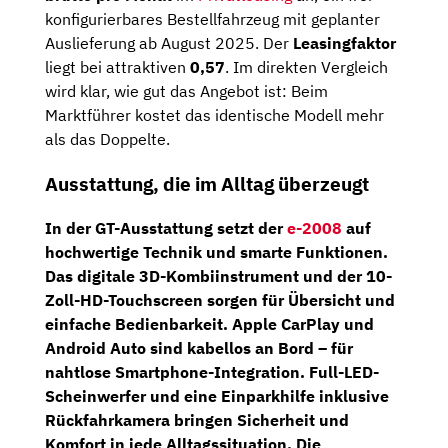
konfigurierbares Bestellfahrzeug mit geplanter
Auslieferung ab August 2025. Der
Leasingfaktor
liegt bei attraktiven
0,57
. Im direkten Vergleich
wird klar, wie gut das Angebot ist: Beim
Marktführer kostet das identische Modell mehr
als das Doppelte.
Ausstattung, die im Alltag überzeugt
In der GT-Ausstattung setzt der
e-2008
auf
hochwertige Technik und smarte Funktionen.
Das
digitale 3D-Kombiinstrument
und der
10-
Zoll-HD-Touchscreen
sorgen für Übersicht und
einfache Bedienbarkeit. Apple CarPlay und
Android Auto sind kabellos an Bord – für
nahtlose Smartphone-Integration.
Full-LED-
Scheinwerfer
und eine Einparkhilfe inklusive
Rückfahrkamera
bringen Sicherheit und
Komfort in jede Alltagssituation. Die