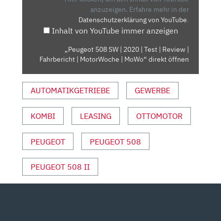
|
anzuzeigen.
Erfahre mehr in der
Datenschutzerklärung von YouTube
.
TEST
Inhalt von YouTube immer anzeigen
|
REVIEW
„Peugeot 508 SW | 2020 | Test | Review |
|
Fahrbericht | MotorWoche | MoWo“ direkt öffnen
FAHRBERICHT
|
AUTOMATIKGETRIEBE
GEWERBE
MOTORWOCHE
|
MOWO“
KOMBI
LEASING
OTTOMOTOR
VON
YOUTUBE
PEUGEOT
PEUGEOT 508
ANZEIGEN
PEUGEOT 508 II