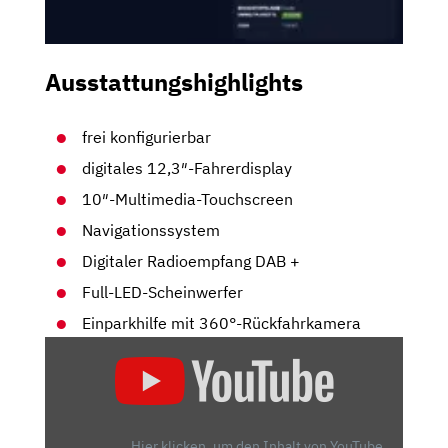
Ausstattungshighlights
frei konfigurierbar
digitales 12,3″-Fahrerdisplay
10″-Multimedia-Touchscreen
Navigationssystem
Digitaler Radioempfang DAB +
Full-LED-Scheinwerfer
Einparkhilfe mit 360°-Rückfahrkamera
„PEUGEOT
508
SW
|
2020
Hier klicken, um den Inhalt von YouTube