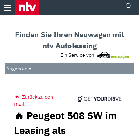
Skip
to
content
Ressorts
Sport
Finden Sie Ihren Neuwagen mit
Börse
Wetter
ntv Autoleasing
TV
Ein Service von
Video
Audio
Angebote ▾
Das Beste
Zurück zu den
Deals
🔥 Peugeot 508 SW im
Leasing als