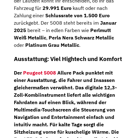
der Laufzeit könnt ihr entscheiden, ob ihr das
Fahrzeug für
29.991 Euro
kauft oder nach
Zahlung einer
Schlussrate von 1.500 Euro
zurückgebt. Der 5008 steht bereits im
Januar
2025
bereit – in edlen Farben wie
Perlmutt
Weiß Metallic
,
Perla Nera Schwarz Metallic
oder
Platinum Grau Metallic
.
Ausstattung: Viel Hightech und Komfort
Der
Peugeot 5008
Allure Pack
punktet mit
einer Ausstattung, die Fahrer und Insassen
gleichermaßen verwöhnt. Das
digitale 12,3-
Zoll-Kombiinstrument
liefert alle wichtigen
Fahrdaten auf einen Blick, während der
Multimedia-Touchscreen
die Steuerung von
Navigation und Entertainment einfach und
intuitiv macht. Für kalte Tage sorgt die
Sitzheizung vorne
für kuschelige Wärme. Die