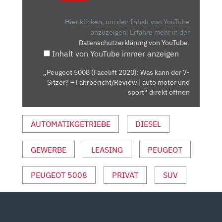
2020):
WAS
Hier klicken, um den Inhalt von YouTube
KANN
anzuzeigen.
Erfahre mehr in der
Datenschutzerklärung von YouTube
.
DER
Inhalt von YouTube immer anzeigen
7-
SITZER?
„Peugeot 5008 (Facelift 2020): Was kann der 7-
–
Sitzer? – Fahrbericht/Review | auto motor und
FAHRBERICHT/REVIEW
sport“ direkt öffnen
|
AUTO
AUTOMATIKGETRIEBE
DIESEL
MOTOR
UND
GEWERBE
LEASING
PEUGEOT
SPORT“
VON
YOUTUBE
PEUGEOT 5008
PRIVAT
SUV
ANZEIGEN