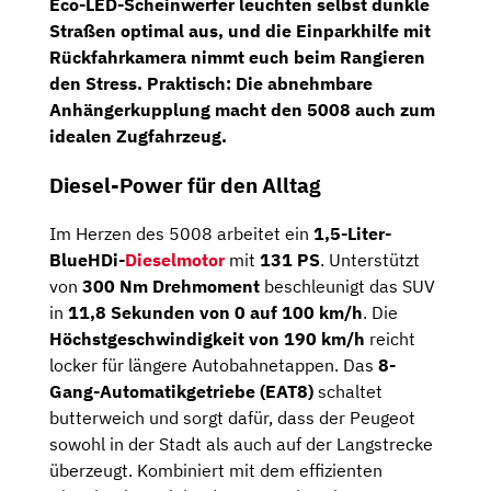
Eco-LED-Scheinwerfer
leuchten selbst dunkle
Straßen optimal aus, und die
Einparkhilfe mit
Rückfahrkamera
nimmt euch beim Rangieren
den Stress. Praktisch: Die
abnehmbare
Anhängerkupplung
macht den 5008 auch zum
idealen Zugfahrzeug.
Diesel-Power für den Alltag
Im Herzen des 5008 arbeitet ein
1,5-Liter-
BlueHDi-
Dieselmotor
mit
131 PS
. Unterstützt
von
300 Nm Drehmoment
beschleunigt das SUV
in
11,8 Sekunden von 0 auf 100 km/h
. Die
Höchstgeschwindigkeit von 190 km/h
reicht
locker für längere Autobahnetappen. Das
8-
Gang-Automatikgetriebe (EAT8)
schaltet
butterweich und sorgt dafür, dass der Peugeot
sowohl in der Stadt als auch auf der Langstrecke
überzeugt. Kombiniert mit dem effizienten