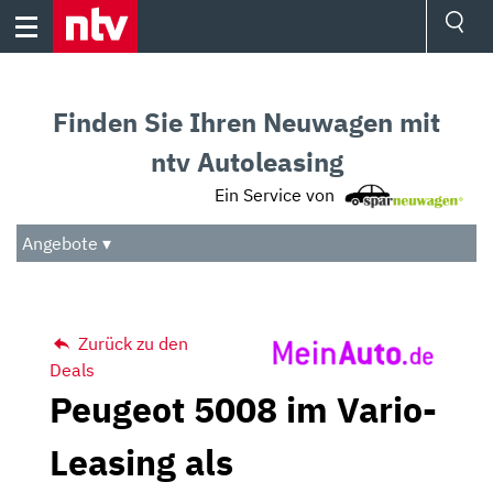
Skip
to
content
Ressorts
Sport
Finden Sie Ihren Neuwagen mit
Börse
Wetter
ntv Autoleasing
TV
Ein Service von
Video
Audio
Angebote ▾
Das Beste
Zurück zu den
Deals
Peugeot 5008 im Vario-
Leasing als